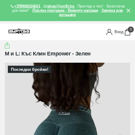
📞
+359882616661
, 📧
shop@smfit.bg
· Преглед и тест · Безплатна
доставка* ·
Лоялна програма - Вземете награди
·
Замяна или
връщане
0
Вход
M и L: Къс Клин Empower - Зелен
Последни бройки!