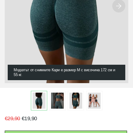
Моделът от снимките Кари е размер M с височина 172 см и
55 кг.
€29,90
€19,90