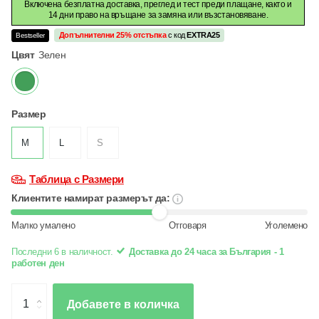
Включена безплатна доставка, преглед и тест преди плащане, както и
14 дни право на връщане за замяна или възстановяване.
Допълнителни 25% отстъпка
с код
EXTRA25
Bestseller
Цвят
Зелен
Размер
M
L
S
Таблица с Размери
Клиентите намират размерът да:
Малко умалено
Отговаря
Уголемено
Последни 6 в наличност.
Доставка до 24 часа за България - 1
работен ден
Добавете в количка