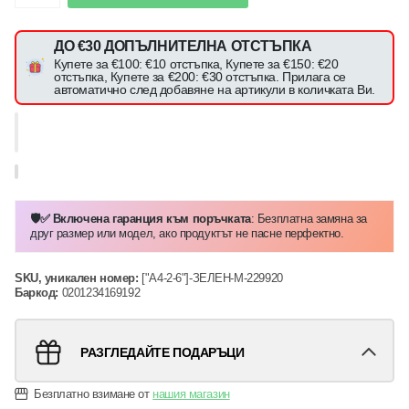
ДО €30 ДОПЪЛНИТЕЛНА ОТСТЪПКА
Купете за €100: €10 отстъпка, Купете за €150: €20
отстъпка, Купете за €200: €30 отстъпка. Прилага се
автоматично след добавяне на артикули в количката Ви.
🛡️✅ Включена гаранция към поръчката
: Безплатна замяна за
друг размер или модел, ако продуктът не пасне перфектно.
SKU, уникален номер:
["A4-2-6"]-ЗЕЛЕН-M-229920
Баркод:
0201234169192
РАЗГЛЕДАЙТЕ ПОДАРЪЦИ
Безплатно взимане от
нашия магазин