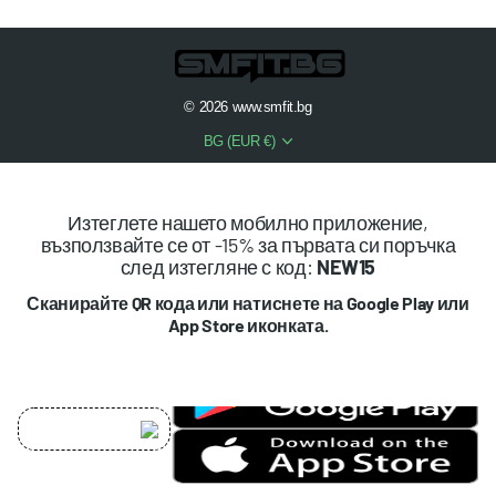
©
2026
www.smfit.bg
BG (EUR €)
Изтеглете нашето мобилно приложение,
възползвайте се от -15% за първата си поръчка
след изтегляне с код:
NEW15
Сканирайте QR кода или натиснете на Google Play или
App Store иконката.