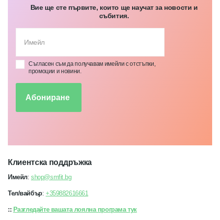
Вие ще сте първите, които ще научат за новости и
събития.
Съгласен съм да получавам имейли с отстъпки,
промоции и новини.
Абониране
Клиентска поддръжка
Имейл
:
shop@smfit.bg
Тел/вайбър
:
+359882616661
::
Разгледайте вашата лоялна програма тук