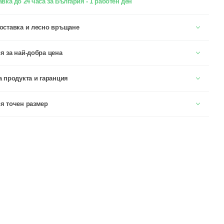
вка до 24 часа за България - 1 работен ден
оставка и лесно връщане
я за най-добра цена
а продукта и гаранция
я точен размер