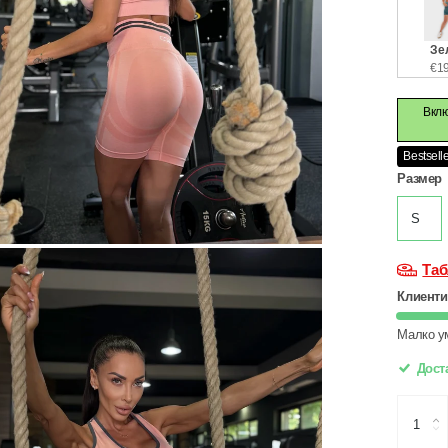
Зе
€19
Вклю
Bestsell
Размер
S
Таб
Клиенти
Малко у
Доста