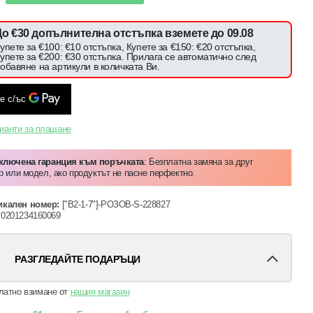
До €30 допълнителна отстъпка вземете до 09.08
упете за €100: €10 отстъпка, Купете за €150: €20 отстъпка,
упете за €200: €30 отстъпка. Прилага се автоматично след
обавяне на артикули в количката Ви.
ианти за плащане
Включена гаранция към поръчката
: Безплатна замяна за друг
р или модел, ако продуктът не пасне перфектно.
икален номер:
["B2-1-7"]-РОЗОВ-S-228827
0201234160069
РАЗГЛЕДАЙТЕ ПОДАРЪЦИ
латно взимане от
нашия магазин