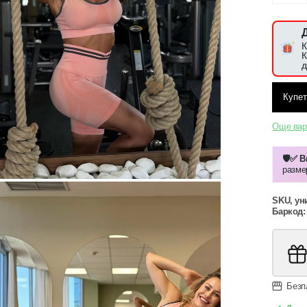
К
К
д
Още вар
🛡️✅ 
разме
SKU, ун
Баркод:
Безп