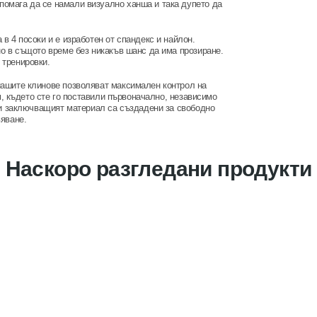
омага да се намали визуално ханша и така дупето да
 4 посоки и е изработен от спандекс и найлон.
о в същото време без никакъв шанс да има прозиране.
 тренировки.
нашите клинове позволяват максимален контрол на
м, където сте го поставили първоначално, независимо
 и заключващият материал са създадени за свободно
яване.
Наскоро разгледани продукти