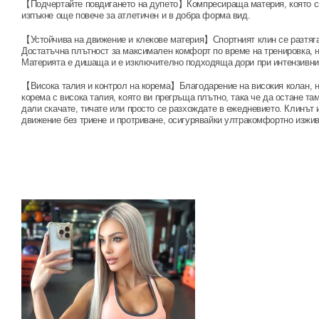
【Подчертайте повдигането на дупето】Компресираща материя, която сп
изпъкне още повече за атлетичен и в добра форма вид.
【Устойчива на движение и клекове материя】Спортният клин се разтяга в
Достатъчна плътност за максимален комфорт по време на тренировка, н
Материята е дишаща и е изключително подходяща дори при интензивни
【Висока талия и контрол на корема】Благодарение на високия колан, 
корема с висока талия, която ви прегръща плътно, така че да остане та
дали скачате, тичате или просто се разхождате в ежедневието. Клинът
движение без триене и протриване, осигурявайки ултракомфортно изжив