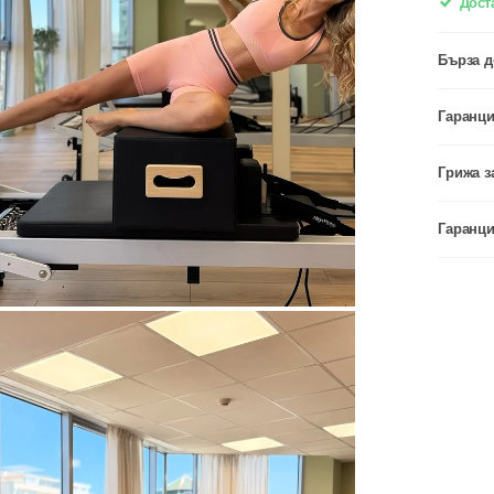
Доста
Бърза д
Гаранци
Грижа з
Гаранци