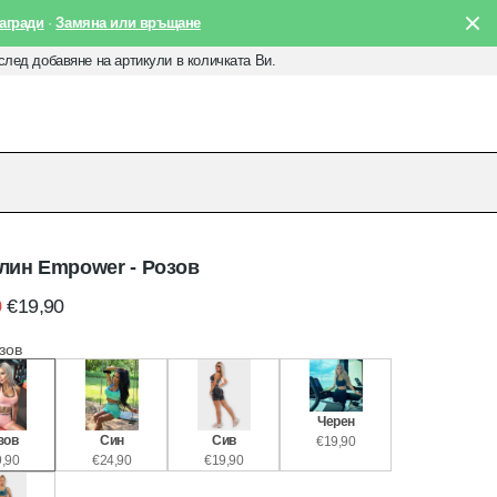
агради
·
Замяна или връщане
 след добавяне на артикули в количката Ви.
лин Empower - Розов
0
€19,90
зов
Черен
зов
Син
Сив
€19,90
,90
€24,90
€19,90