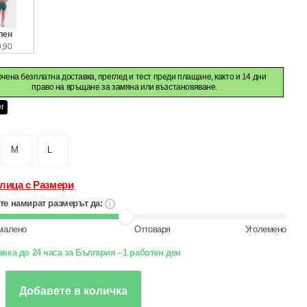
лен
,90
чена безплатна доставка, преглед и тест преди плащане, както и 14 дни
право на връщане за замяна или възстановяване.
er
M
L
лица с Размери
те намират размерът да:
малено
Отговаря
Уголемено
вка до 24 часа за България - 1 работен ден
Добавете в количка