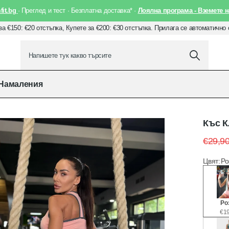
it.bg
· Преглед и тест · Безплатна доставка* ·
Лоялна програма - Вземете н
за €150: €20 отстъпка, Купете за €200: €30 отстъпка. Прилага се автоматично
Намаления
Къс К
€29,9
Цвят
:
Ро
Ро
€19