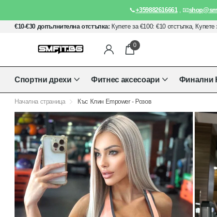
📞
+359882616661
, 📧
shop@smf
€10-€30 допълнителна отстъпка:
Купете за €100: €10 отстъпка, Купете 
0
Спортни дрехи
Фитнес аксесоари
Финални 
Начална страница
Къс Клин Empower - Розов