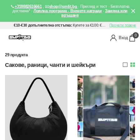
📞
+359882616661
, 📧
shop@smfit.bg
· Преглед и тест · Безплатна
доставка* ·
Лоялна програма - Вземете награди
·
Замяна или
връщане
€10-€30 допълнителна отстъпка:
Купете за €100: €10 отстъпка, Купете за €150: €20 отстъпка, Купете за €200: €30 отстъпка. Прилага се автоматично след добавяне на артикули в количката Ви.
Прочети повече
0
Вход
29 продукта
Сакове, раници, чанти и шейкъри