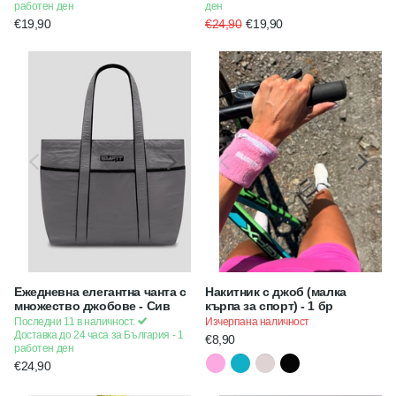
работен ден
ден
€19,90
€24,90
€19,90
Ежедневна елегантна чанта с
Накитник с джоб (малка
множество джобове - Сив
кърпа за спорт) - 1 бр
Последни 11 в наличност.
Изчерпана наличност
Доставка до 24 часа за България - 1
€8,90
работен ден
€24,90