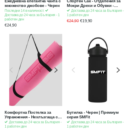
Ежедневна елегантна чанта с
Спортен Сак - Отделения за
множество джобове - Черен
Мокри Дрехи и Обувки -
Розов
Последни 14 в наличност.
Доставка до 24 часа за България -
Доставка до 24 часа за България - 1
1 работен ден
работен ден
€24,90
€19,90
€24,90
Комфортна Постелка за
Бутилка - Черен | Премиум
Упражнения - Нехлъзгаща се
серия SMFit
за Йога, Пилатес,
Доставка до 24 часа за България -
Доставка до 24 часа за България -
Гимнастика, Фитнес,
1 работен ден
1 работен ден