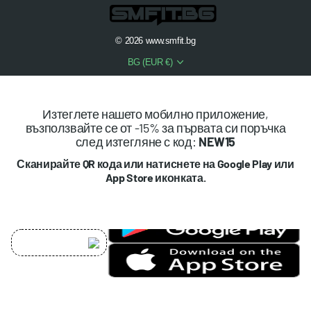
©
2026
www.smfit.bg
BG (EUR €)
Изтеглете нашето мобилно приложение,
възползвайте се от -15% за първата си поръчка
след изтегляне с код:
NEW15
Сканирайте QR кода или натиснете на Google Play или
App Store иконката.