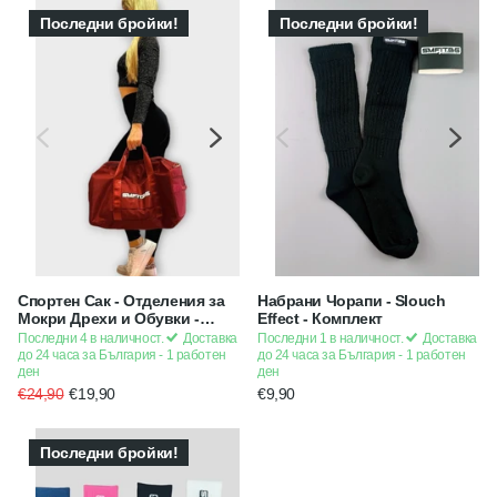
Последни бройки!
Последни бройки!
Спортен Сак - Отделения за
Набрани Чорапи - Slouch
Мокри Дрехи и Обувки -
Effect - Комплект
Червен
Последни 4 в наличност.
Доставка
Последни 1 в наличност.
Доставка
до 24 часа за България - 1 работен
до 24 часа за България - 1 работен
ден
ден
€24,90
€19,90
€9,90
Последни бройки!