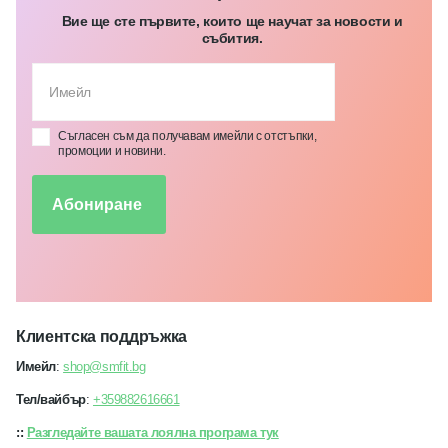
Вие ще сте първите, които ще научат за новости и
събития.
Съгласен съм да получавам имейли с отстъпки,
промоции и новини.
Абониране
Клиентска поддръжка
Имейл
:
shop@smfit.bg
Тел/вайбър
:
+359882616661
::
Разгледайте вашата лоялна програма тук