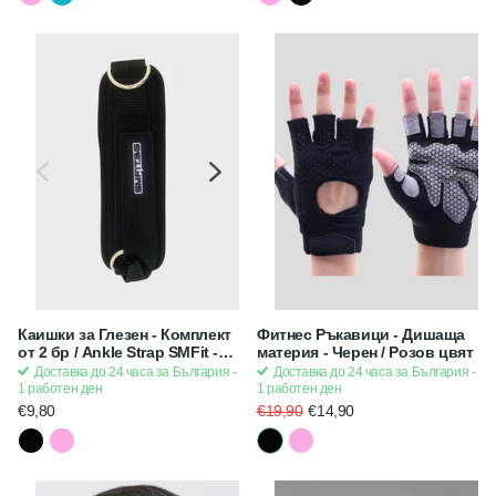
Каишки за Глезен - Комплект
Фитнес Ръкавици - Дишаща
от 2 бр / Ankle Strap SMFit -
материя - Черен / Розов цвят
Приставка за Скрипец /
Доставка до 24 часа за България -
Доставка до 24 часа за България -
машина с кабел. Тренировка
1 работен ден
1 работен ден
за глутеус, бедра, корем
€9,80
€19,90
€14,90