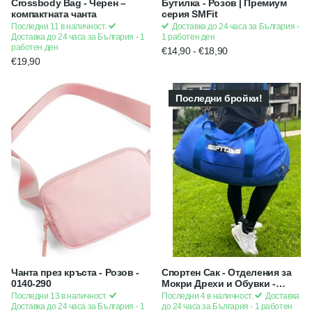
Crossbody Bag - Черен –
Бутилка - Розов | Премиум
компактната чанта
серия SMFit
Последни 11 в наличност.
Доставка до 24 часа за България -
Доставка до 24 часа за България - 1
1 работен ден
работен ден
€14,90
- €18,90
€19,90
Последни бройки!
Чанта през кръста - Розов -
Спортен Сак - Отделения за
0140-290
Мокри Дрехи и Обувки -
Тъмно син
Последни 13 в наличност.
Последни 4 в наличност.
Доставка
Доставка до 24 часа за България - 1
до 24 часа за България - 1 работен