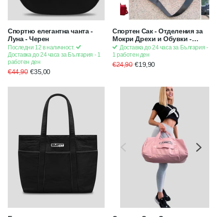
Спортно елегантна чанта -
Спортен Сак - Отделения за
Луна - Черен
Мокри Дрехи и Обувки -
Черен
Последни 12 в наличност.
Доставка до 24 часа за България -
Доставка до 24 часа за България - 1
1 работен ден
работен ден
€24,90
€19,90
€44,90
€35,00