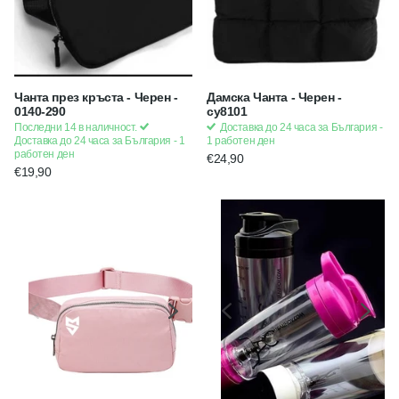
Чанта през кръста - Черен -
Дамска Чанта - Черен -
0140-290
cy8101
Последни 14 в наличност.
Доставка до 24 часа за България -
Доставка до 24 часа за България - 1
1 работен ден
работен ден
€24,90
€19,90