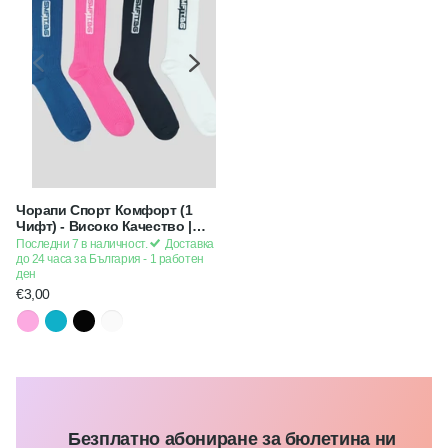
Чорапи Спорт Комфорт (1
Чифт) - Високо Качество |
Премиум Серия SMFit
Последни 7 в наличност.
Доставка
до 24 часа за България - 1 работен
ден
€3,00
Безплатно абониране за бюлетина ни