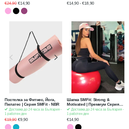
Аеробика - Антибактериална
€24,90
€14,90
€14,90
- €18,90
| Премиум серия SMFit
Постелка за Фитнес, Йога,
Шапка SMFit: Strong &
Пилатес | Серия SMFit - NBR
Motivated | Премиум Серия
SMFit
Доставка до 24 часа за България -
Доставка до 24 часа за България -
1 работен ден
1 работен ден
€19,90
€9,90
€14,90