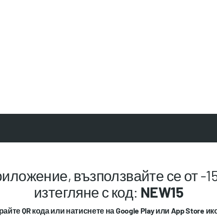
иложение, възползвайте се от -15
изтегляне с код:
NEW15
айте QR кода или натиснете на Google Play или App Store ик