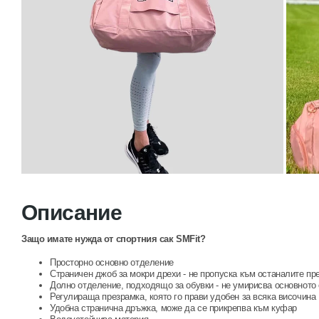
Описание
Защо имате нужда от спортния сак SMFit?
Просторно основно отделение
Страничен джоб за мокри дрехи - не пропуска към останалите пр
Долно отделение, подходящо за обувки - не умирисва основното
Регулираща презрамка, която го прави удобен за всяка височина
Удобна странична дръжка, може да се прикрепва към куфар