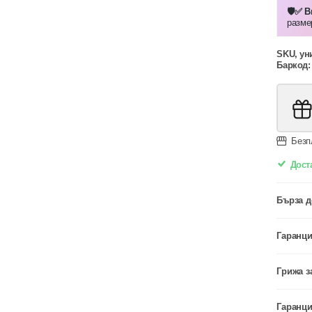
🛡️✅ 
разме
SKU, ун
Баркод:
Безп
Доста
Бърза д
Гаранци
Грижа з
Гаранци