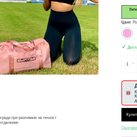
Вклю
Цвят
Ро
Доста
К
К
д
егради при разливане на течност
 отделение
Още вар