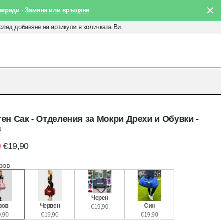
агради
·
Замяна или връщане
 след добавяне на артикули в количката Ви.
ен Сак - Отделения за Мокри Дрехи и Обувки -
в
0
€19,90
зов
Черен
зов
Червен
Син
€19,90
,90
€19,90
€19,90