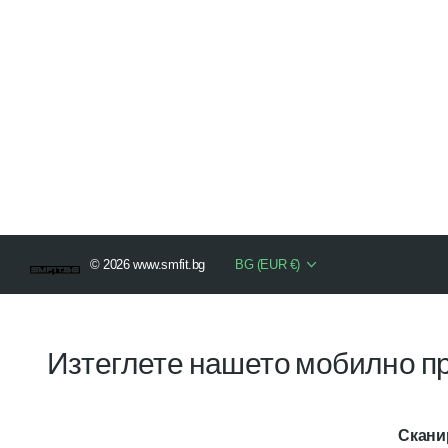
©
2026
www.smfit.bg
BG (EUR €)
Изтеглете нашето мобилно пр
Сканир