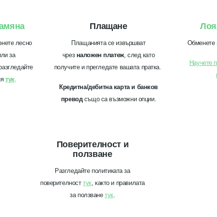
амяна
Плащане
Лоя
рнете лесно
Плащанията се извършват
Обменете 
или за
чрез
наложен платеж
, след като
Научете п
разгледайте
получите и прегледате вашата пратка.
ия
тук
.
Кредитна/дебитна карта и банков
превод
също са възможни опции.
Поверителност и
ползване
Разгледайте политиката за
поверителност
тук
, както и правилата
за ползване
тук
.