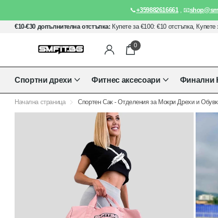
📞
+359882616661
, 📧
shop@smf
€10-€30 допълнителна отстъпка:
Купете за €100: €10 отстъпка, Купете 
0
Спортни дрехи
Фитнес аксесоари
Финални 
Начална страница
Спортен Сак - Отделения за Мокри Дрехи и Обувк