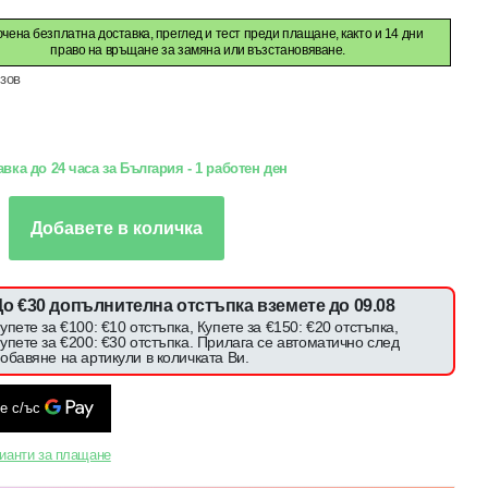
чена безплатна доставка, преглед и тест преди плащане, както и 14 дни
право на връщане за замяна или възстановяване.
зов
вка до 24 часа за България - 1 работен ден
Добавете в количка
До €30 допълнителна отстъпка вземете до 09.08
упете за €100: €10 отстъпка, Купете за €150: €20 отстъпка,
упете за €200: €30 отстъпка. Прилага се автоматично след
обавяне на артикули в количката Ви.
ианти за плащане