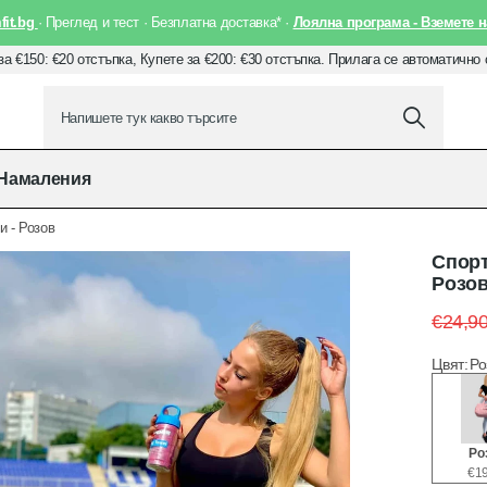
it.bg
· Преглед и тест · Безплатна доставка* ·
Лоялна програма - Вземете н
за €150: €20 отстъпка, Купете за €200: €30 отстъпка. Прилага се автоматично
Намаления
и - Розов
Спорт
Розо
€24,9
Цвят
:
Ро
Ро
€19