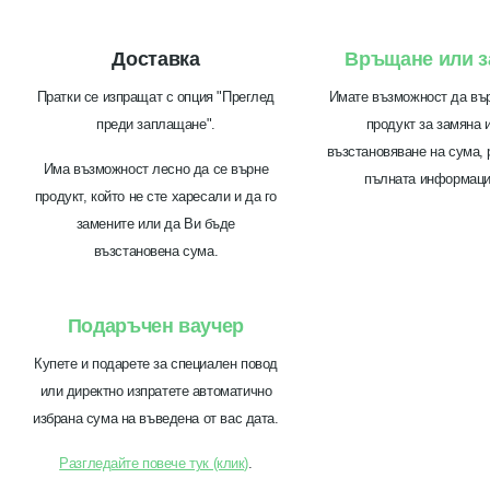
Доставка
Връщане или з
Пратки се изпращат с опция "Преглед
Имате възможност да въ
преди заплащане".
продукт за замяна 
възстановяване на сума, 
Има възможност лесно да се върне
пълната информац
продукт, който не сте харесали и да го
замените или да Ви бъде
възстановена сума.
Подаръчен ваучер
Купете и подарете за специален повод
или директно изпратете автоматично
избрана сума на въведена от вас дата.
Разгледайте повече тук (клик)
.