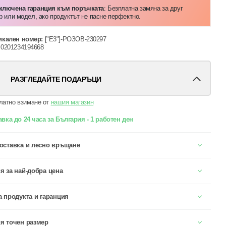
Включена гаранция към поръчката
: Безплатна замяна за друг
р или модел, ако продуктът не пасне перфектно.
икален номер:
["E3"]-РОЗОВ-230297
0201234194668
РАЗГЛЕДАЙТЕ ПОДАРЪЦИ
латно взимане от
нашия магазин
вка до 24 часа за България - 1 работен ден
оставка и лесно връщане
я за най-добра цена
а продукта и гаранция
я точен размер