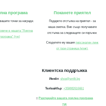
лна програма
Поканете приятел
вашите точки за награди.
Подарете отстъпка на приятел - за
наша сметка. Вие също получавате
овече в нашата "Лоялна
отстъпка за следващите си поръчки.
програма" (тук)
Споделете му вашия
персонален линк
от тази страница (клик).
Клиентска поддръжка
Имейл
:
shop@smfit.bg
Тел/вайбър
:
+359882616661
::
Разгледайте вашата лоялна програма
тук