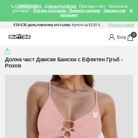
📞
+359882616661
, 📧
shop@smfit.bg
· Преглед и тест · Безплатна
доставка* ·
Лоялна програма - Вземете награди
·
Замяна или
връщане
€10-€30 допълнителна отстъпка:
Купете за €100: €10 отстъпка, Купете за €150: €20 отстъпка, Купете за €200: €30 отстъпка. Прилага се автоматично след добавяне на артикули в количката Ви.
Прочети повече
0
Вход
Долна част Дамски Бански с Ефектен Гръб -
Розов