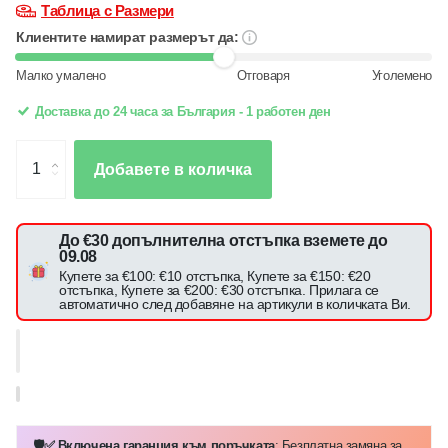
Таблица с Размери
Клиентите намират размерът да:
Малко умалено
Отговаря
Уголемено
Доставка до 24 часа за България - 1 работен ден
Добавете в количка
До €30 допълнителна отстъпка вземете до
09.08
Купете за €100: €10 отстъпка, Купете за €150: €20
отстъпка, Купете за €200: €30 отстъпка. Прилага се
автоматично след добавяне на артикули в количката Ви.
🛡️✅ Включена гаранция към поръчката
: Безплатна замяна за