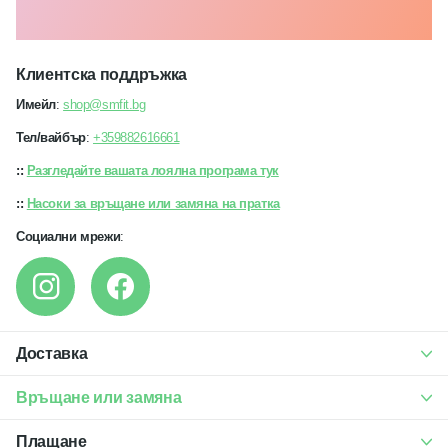
Клиентска поддръжка
Имейл
:
shop@smfit.bg
Тел/вайбър
:
+359882616661
::
Разгледайте вашата лоялна програма тук
::
Насоки за връщане или замяна на пратка
Социални мрежи
:
Доставка
Връщане или замяна
Плащане