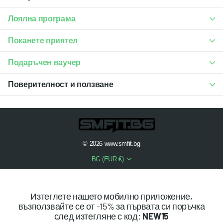
Лоялна програма
Поканете приятел
Подаръчен ваучер
Поверителност и ползване
©
2026
www.smfit.bg
BG (EUR €)
Изтеглете нашето мобилно приложение,
възползвайте се от -15% за първата си поръчка
след изтегляне с код:
NEW15