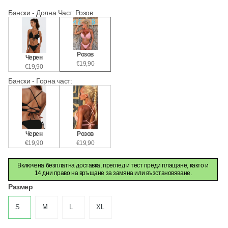
Бански - Долна Част
:
Розов
Розов
Черен
€19,90
€19,90
Бански - Горна част
:
Черен
Розов
€19,90
€19,90
Включена безплатна доставка, преглед и тест преди плащане, както и
14 дни право на връщане за замяна или възстановяване.
Размер
S
M
L
XL