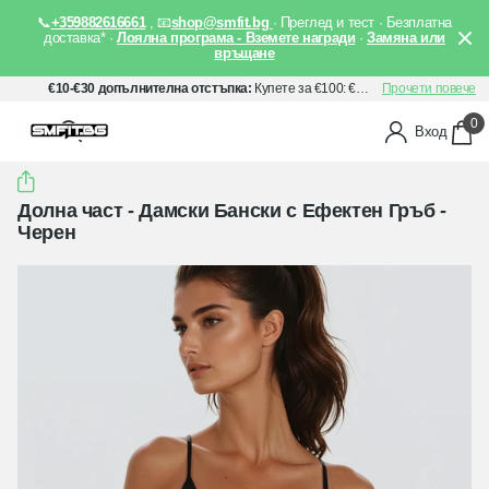
📞
+359882616661
, 📧
shop@smfit.bg
· Преглед и тест · Безплатна
доставка* ·
Лоялна програма - Вземете награди
·
Замяна или
връщане
€10-€30 допълнителна отстъпка:
Купете за €100: €10 отстъпка, Купете за €150: €20 отстъпка, Купете за €200: €30 отстъпка. Прилага се автоматично след добавяне на артикули в количката Ви.
Прочети повече
0
Вход
Долна част - Дамски Бански с Ефектен Гръб -
Черен