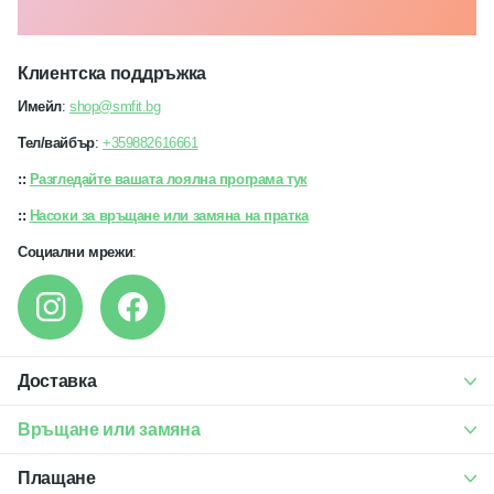
Клиентска поддръжка
Имейл
:
shop@smfit.bg
Тел/вайбър
:
+359882616661
::
Разгледайте вашата лоялна програма тук
::
Насоки за връщане или замяна на пратка
Социални мрежи
:
Доставка
Връщане или замяна
Плащане