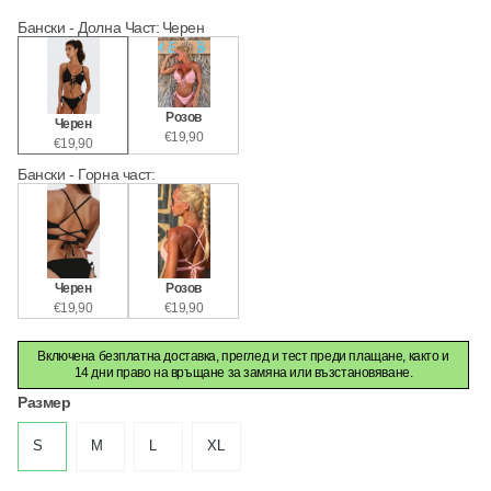
Бански - Долна Част
:
Черен
Розов
Черен
€19,90
€19,90
Бански - Горна част
:
Черен
Розов
€19,90
€19,90
Включена безплатна доставка, преглед и тест преди плащане, както и
14 дни право на връщане за замяна или възстановяване.
Размер
S
M
L
XL