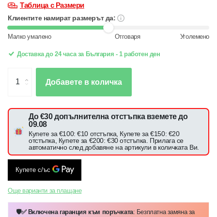
Таблица с Размери
Клиентите намират размерът да:
Малко умалено
Отговаря
Уголемено
Доставка до 24 часа за България - 1 работен ден
Добавете в количка
До €30 допълнителна отстъпка вземете до
09.08
Купете за €100: €10 отстъпка, Купете за €150: €20
отстъпка, Купете за €200: €30 отстъпка. Прилага се
автоматично след добавяне на артикули в количката Ви.
Още варианти за плащане
🛡️✅ Включена гаранция към поръчката
: Безплатна замяна за