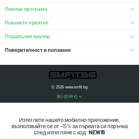
Лоялна програма
Поканете приятел
Подаръчен ваучер
Поверителност и ползване
©
2026
www.smfit.bg
BG (EUR €)
Изтеглете нашето мобилно приложение,
възползвайте се от -15% за първата си поръчка
след изтегляне с код:
NEW15