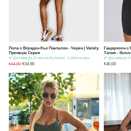
Пола с Вграден Къс Панталон - Черен | Varsity
Гащеризон с 
Премиум Серия
Талия - Scrun
Черен | Stron
Доставка до 24 часа за България - 1 работен ден
Доставка до 24
€44,90
€34,90
€40,00