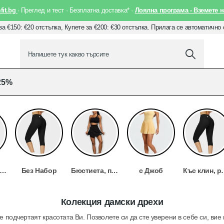
it.bg
· Преглед и тест · Безплатна доставка* ·
Лоялна програма - Вземете н
за €150: €20 отстъпка, Купете за €200: €30 отстъпка. Прилага се автоматично
25%
нцузи, долнища и панталони
Без Набор
Бюстиета, потници, тениски, блузи, горнища
с Джоб
Къс клин, рокл
Колекция дамски дрехи
е подчертаят красотата Ви. Позволете си да сте уверени в себе си, вие 