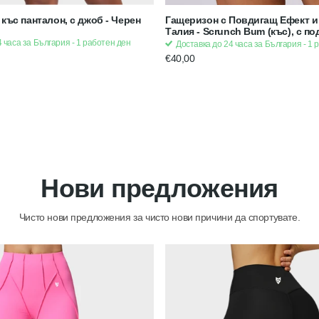
 къс панталон, с джоб - Черен
Гащеризон с Повдигащ Ефект и
Талия - Scrunch Bum (къс), с по
Черен | Strong x Feminine
 часа за България - 1 работен ден
Доставка до 24 часа за България - 1 
€40,00
Нови предложения
Чисто нови предложения за чисто нови причини да спортувате.