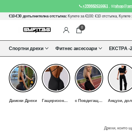
📞
+359882616661
, 📧
shop@smf
€10-€30 допълнителна отстъпка:
Купете за €100: €10 отстъпка, Купете 
0
Спортни дрехи
Фитнес аксесоари
ЕКСТРА -
Дамски Дрехи
Гащеризони, бодита и рокли
с Повдигащ Ефект - Scrunch Bum Клин
А
Дрехи, които щ