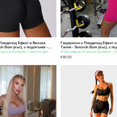
Повдигащ Ефект и Висока
Гащеризон с Повдигащ Ефект и
ch Bum (къс), с подплънки -
Талия - Scrunch Bum (къс), с по
g x Feminine
Розов | Strong x Feminine
 часа за България - 1 работен ден
Доставка до 24 часа за България - 1 
€40,00