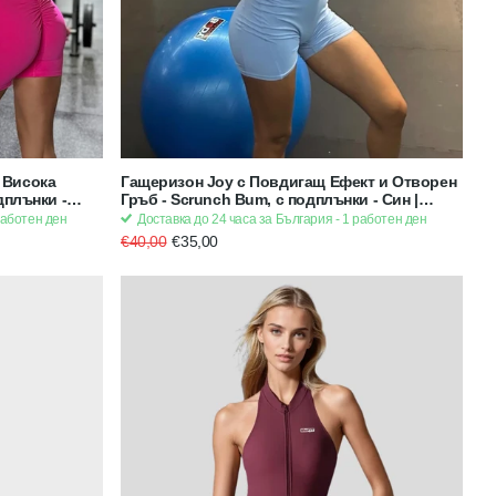
 Висока
Гащеризон Joy с Повдигащ Ефект и Отворен
дплънки -
Гръб - Scrunch Bum, с подплънки - Син |
Strong x Feminine x Sexy
работен ден
Доставка до 24 часа за България - 1 работен ден
€40,00
€35,00