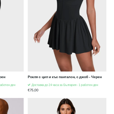
ерен
Рокля с цип и къс панталон, с джоб - Черен
работен ден
Доставка до 24 часа за България - 1 работен ден
€75,00