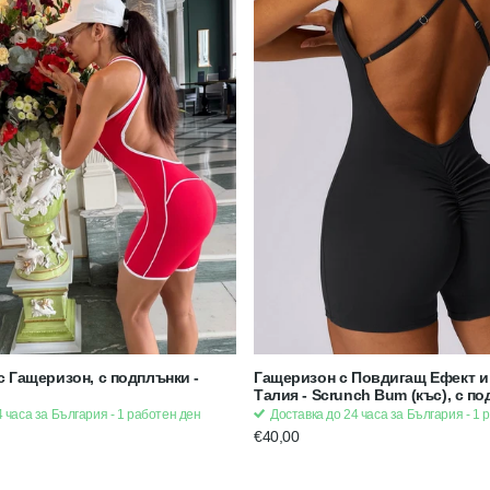
с Гащеризон, с подплънки -
Гащеризон с Повдигащ Ефект и
Талия - Scrunch Bum (къс), с по
Черен | Strong x Feminine
 часа за България - 1 работен ден
Доставка до 24 часа за България - 1 
€40,00