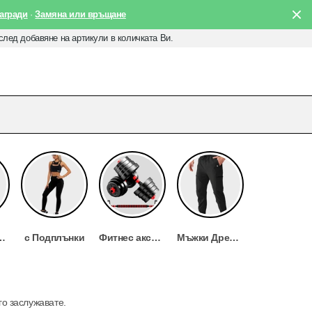
агради
·
Замяна или връщане
 след добавяне на артикули в количката Ви.
я, къси гащи, комплекти
с Подплънки
Фитнес аксесоари
Мъжки Дрехи - Премиум колекция за Спорт и Ежедневие
го заслужавате.