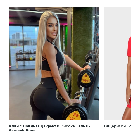
Клин с Повдигащ Ефект и Висока Талия -
Гащеризон Бо
Scrunch Bum