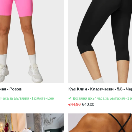
иня - Розов
Къс Клин - Класически - 5/8 - Ч
 часа за България - 1 работен ден
Доставка до 24 часа за България - 1 
€44,90
€40,00