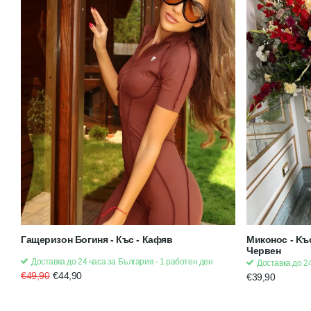
Гащеризон Богиня - Къс - Кафяв
Миконос - Kъ
Червен
Доставка до 24 часа за България - 1 работен ден
Доставка до 24
€49,90
€44,90
€39,90