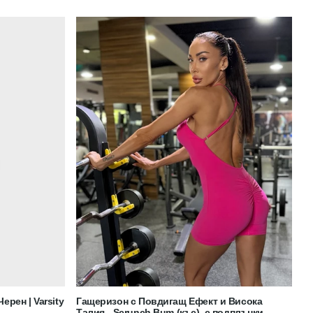
ерен | Varsity
Гащеризон с Повдигащ Ефект и Висока
Талия - Scrunch Bum (къс), с подплънки -