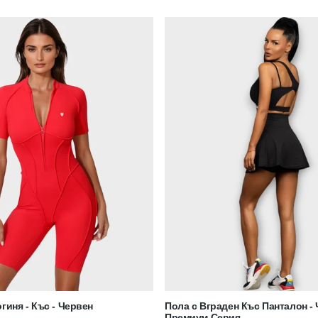
гиня - Къс - Червен
Пола с Вграден Къс Панталон - Ч
Премиум Серия