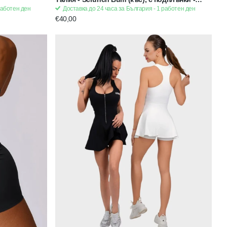
Розов | Strong x Feminine
работен ден
Доставка до 24 часа за България - 1 работен ден
€40,00