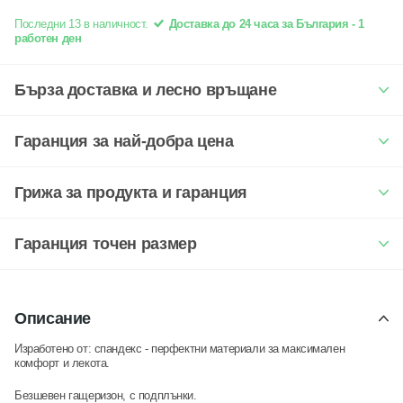
подплънки - Черен | Strong x
€
35.0
€
17.50
Feminine x Sexy
Последни 13 в наличност.
Доставка до 24 часа за България - 1
работен ден
Бърза доставка и лесно връщане
Гаранция за най-добра цена
Грижа за продукта и гаранция
Гаранция точен размер
Описание
Изработено от: спандекс -
перфектни материали за максимален
комфорт и лекота.
Безшевен гащеризон, с подплънки.