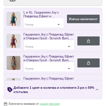
L и XL: Гащеризон Joy с
Повдигащ Ефект и
Извън наличност
Отворен Гръб - Scrunch
€
35.0
€
17.50
Bum, с подплънки - Зелен |
Strong x Feminine x Sexy
Гащеризон Joy с Повдигащ Ефект
и Отворен Гръб - Scrunch Bum, с
подплънки - Бордо | Strong x
€
35.0
€
17.50
Feminine x Sexy
Гащеризон Joy с Повдигащ Ефект
и Отворен Гръб - Scrunch Bum, с
подплънки - Сив - Графит
€
35.0
€
17.50
Гащеризон Joy с Повдигащ Ефект
и Отворен Гръб - Scrunch Bum, с
подплънки - Син | Strong x
€
35.0
€
17.50
Добавете 1 цвят в количка и отключете 2-ри с 50%
Feminine x Sexy
отстъпка
Гащеризон Joy с Повдигащ Ефект
Безплатно взимане от
нашия магазин
и Отворен Гръб - Scrunch Bum, с