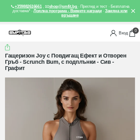
📞
+359882616661
, 📧
shop@smfit.bg
· Преглед и тест · Безплатна
доставка* ·
Лоялна програма - Вземете награди
·
Замяна или
връщане
0
Вход
Гащеризон Joy с Повдигащ Ефект и Отворен
Гръб - Scrunch Bum, с подплънки - Сив -
Графит