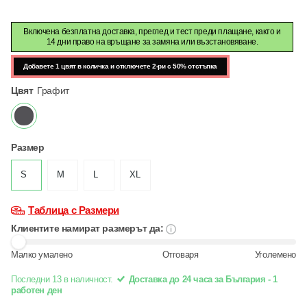
Включена безплатна доставка, преглед и тест преди плащане, както и
14 дни право на връщане за замяна или възстановяване.
Добавете 1 цвят в количка и отключете 2-ри с 50% отстъпка
Цвят
Графит
Размер
S
M
L
XL
Таблица с Размери
Клиентите намират размерът да:
Малко умалено
Отговаря
Уголемено
Последни 13 в наличност.
Доставка до 24 часа за България - 1
работен ден