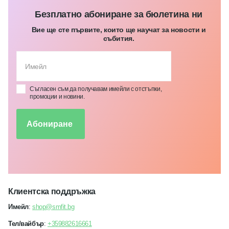
Безплатно абониране за бюлетина ни
Вие ще сте първите, които ще научат за новости и
събития.
Съгласен съм да получавам имейли с отстъпки,
промоции и новини.
Абониране
Клиентска поддръжка
Имейл
:
shop@smfit.bg
Тел/вайбър
:
+359882616661