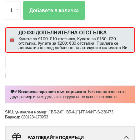
Добавете в количка
ДО €30 ДОПЪЛНИТЕЛНА ОТСТЪПКА
Купете за €100: €10 отстъпка, Купете за €150: €20
отстъпка, Купете за €200: €30 отстъпка. Прилага се
автоматично след добавяне на артикули в количката Ви.
🛡️✅ Включена гаранция към поръчката
: Безплатна замяна за
друг размер или модел, ако продуктът не пасне перфектно.
SKU, уникален номер:
["B5-2-6","B5-4-1"]-ГРАФИТ-S-230473
Баркод:
0201234173953
РАЗГЛЕДАЙТЕ ПОДАРЪЦИ