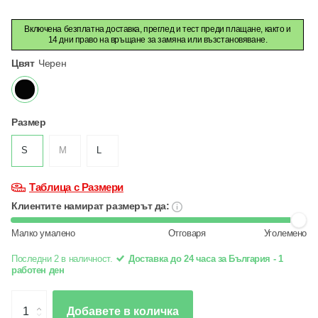
Включена безплатна доставка, преглед и тест преди плащане, както и
14 дни право на връщане за замяна или възстановяване.
Цвят
Черен
Размер
S
M
L
Таблица с Размери
Клиентите намират размерът да:
Малко умалено
Отговаря
Уголемено
Последни 2 в наличност.
Доставка до 24 часа за България - 1
работен ден
Добавете в количка