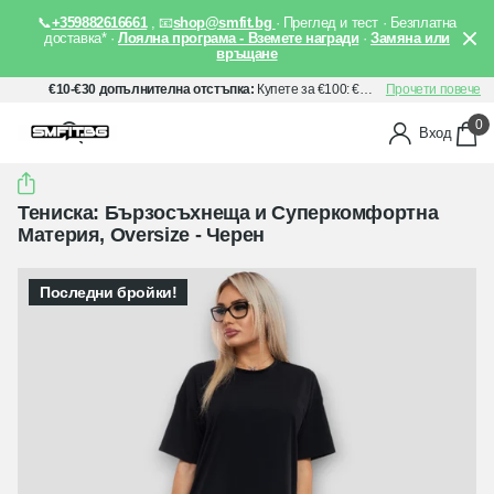
📞
+359882616661
, 📧
shop@smfit.bg
· Преглед и тест · Безплатна
доставка* ·
Лоялна програма - Вземете награди
·
Замяна или
връщане
€10-€30 допълнителна отстъпка:
Купете за €100: €10 отстъпка, Купете за €150: €20 отстъпка, Купете за €200: €30 отстъпка. Прилага се автоматично след добавяне на артикули в количката Ви.
Прочети повече
0
Вход
Тениска: Бързосъхнеща и Суперкомфортна
Материя, Oversize - Черен
Последни бройки!