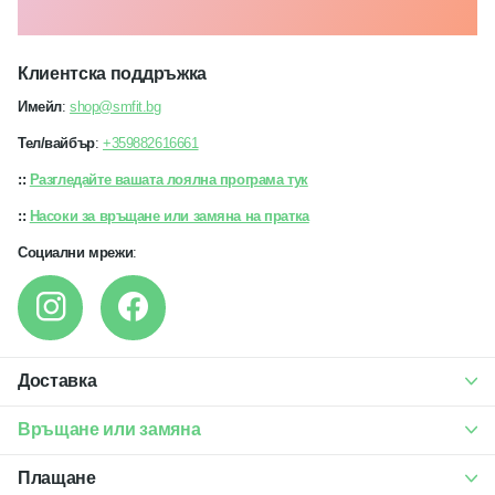
Клиентска поддръжка
Имейл
:
shop@smfit.bg
Тел/вайбър
:
+359882616661
::
Разгледайте вашата лоялна програма тук
::
Насоки за връщане или замяна на пратка
Социални мрежи
:
Доставка
Връщане или замяна
Плащане