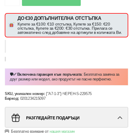
ДО €30 ДОПЪЛНИТЕЛНА ОТСТЪПКА
Купете за €100: €10 отстъпка, Купете за €150: €20
отстъпка, Купете за €200: €30 отстъпка. Прилага се
автоматично след добавяне на артикули в количката Ви.
🛡️✅ Включена гаранция към поръчката
: Безплатна замяна за
друг размер или модел, ако продуктът не пасне перфектно.
SKU, уникален номер:
["A7-1-3"]-ЧЕРЕН-S-229575
Баркод:
0201234215097
РАЗГЛЕДАЙТЕ ПОДАРЪЦИ
Безплатно взимане от
нашия магазин