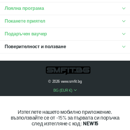
Лоялна програма
Поканете приятел
Подаръчен ваучер
Поверителност и ползване
©
2026
www.smfit.bg
BG (EUR €)
Изтеглете нашето мобилно приложение,
възползвайте се от -15% за първата си поръчка
след изтегляне с код:
NEW15