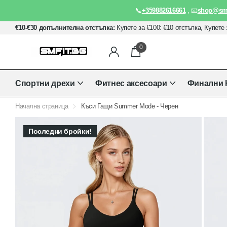
📞
+359882616661
, 📧
shop@smf
€10-€30 допълнителна отстъпка:
Купете за €100: €10 отстъпка, Купете 
0
Спортни дрехи
Фитнес аксесоари
Финални 
Начална страница
Къси Гащи Summer Mode - Черен
Последни бройки!