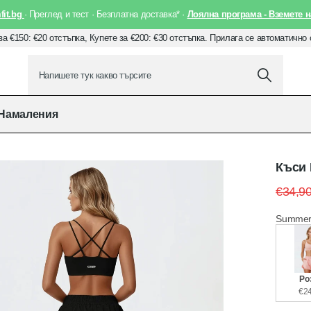
it.bg
· Преглед и тест · Безплатна доставка* ·
Лоялна програма - Вземете н
за €150: €20 отстъпка, Купете за €200: €30 отстъпка. Прилага се автоматично
Намаления
Къси 
€34,9
Summer
Ро
€24