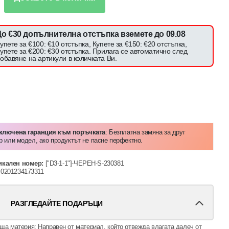
До €30 допълнителна отстъпка вземете до 09.08
упете за €100: €10 отстъпка, Купете за €150: €20 отстъпка,
упете за €200: €30 отстъпка. Прилага се автоматично след
обавяне на артикули в количката Ви.
Включена гаранция към поръчката
: Безплатна замяна за друг
р или модел, ако продуктът не пасне перфектно.
икален номер:
["D3-1-1"]-ЧЕРЕН-S-230381
0201234173311
РАЗГЛЕДАЙТЕ ПОДАРЪЦИ
а материя: Направен от материал, който отвежда влагата далеч от