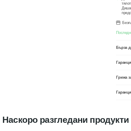
тялот
Дишащ
предо
Безп
Последн
Бърза д
Гаранци
Грижа з
Гаранци
Наскоро разгледани продукти