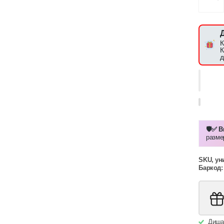
К
К
д
🛡️✅ 
разме
SKU, ун
Баркод:
Дишащ