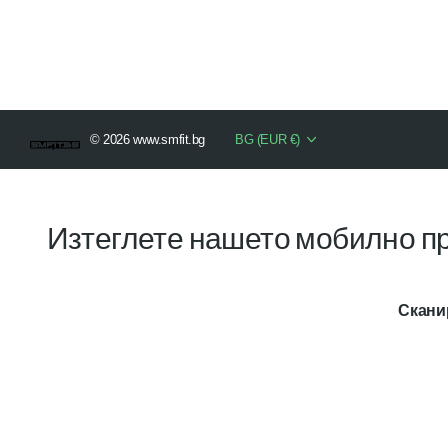
©
2026
www.smfit.bg
BG (EUR €)
Изтеглете нашето мобилно пр
Сканир