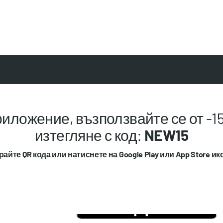
иложение, възползвайте се от -15
изтегляне с код:
NEW15
айте QR кода или натиснете на Google Play или App Store ик