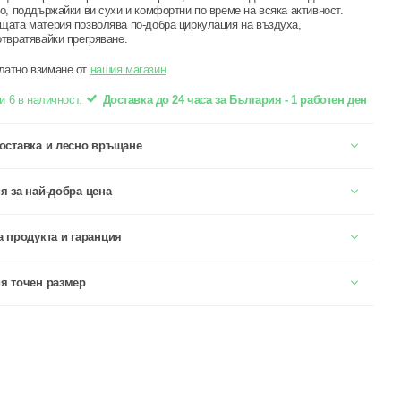
о, поддържайки ви сухи и комфортни по време на всяка активност.
ата материя позволява по-добра циркулация на въздуха,
твратявайки прегряване.
латно взимане от
нашия магазин
и 6 в наличност.
Доставка до 24 часа за България - 1 работен ден
оставка и лесно връщане
я за най-добра цена
а продукта и гаранция
я точен размер