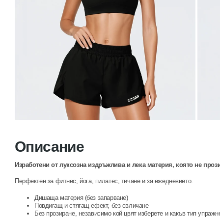
Описание
Изработени от луксозна издръжлива и лека материя, която не проз
Перфектен за фитнес, йога, пилатес, тичане и за ежедневието.
Дишаща материя (без запарване)
Повдигащ и стягащ ефект, без свличане
Без прозиране, независимо кой цвят изберете и какъв тип упраж