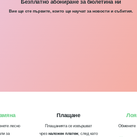
Безплатно абониране за бюлетина ни
Вие ще сте първите, които ще научат за новости и събития.
амяна
Плащане
Лоя
рнете лесно
Плащанията се извършват
Обменете 
или за
чрез
наложен платеж
, след като