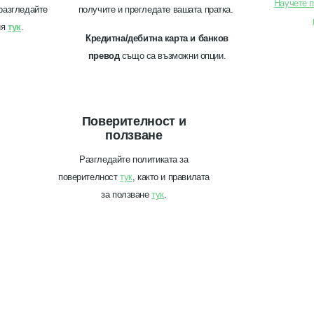
Научете п
разгледайте
получите и прегледате вашата пратка.
ия
тук
.
Кредитна/дебитна карта и банков
превод
също са възможни опции.
Поверителност и
ползване
Разгледайте политиката за
поверителност
тук
, както и правилата
за ползване
тук
.