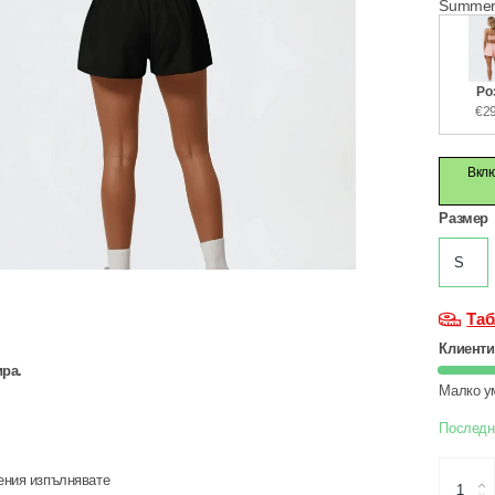
Summer
Ро
€29
Вклю
Размер
S
Таб
Клиенти
ира.
Малко у
Последн
нения изпълнявате