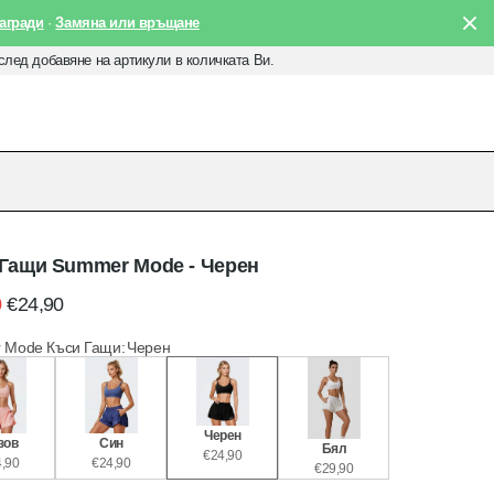
агради
·
Замяна или връщане
 след добавяне на артикули в количката Ви.
Гащи Summer Mode - Черен
0
€24,90
 Mode Къси Гащи
:
Черен
Черен
зов
Син
Бял
€24,90
,90
€24,90
€29,90