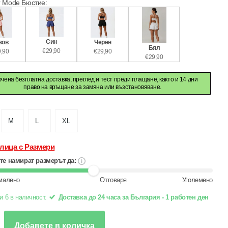
 Mode Бюстие
:
Син
зов
Черен
Бял
€29,90
,90
€29,90
€29,90
чена безплатна доставка, преглед и тест преди плащане, както и 14 дни
право на връщане за замяна или възстановяване.
M
L
XL
лица с Размери
те намират размерът да:
малено
Отговаря
Уголемено
и 6 в наличност.
Доставка до 24 часа за България - 1 работен ден
Добавете в количка