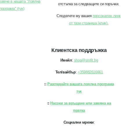
овече в нашата "Лоялна
отстъпка за следващите си поръчки.
програма" (тук)
Споделете му вашия
персонален линк
от тази страница (клик).
Клиентска поддръжка
Имейл
:
shop@smfit.bg
Тел/вайбър
:
+359882616661
::
Разгледайте вашата лоялна програма
тук
::
Насоки за връщане или замяна на
пратка
Социални мрежи
: