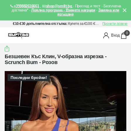
📞
+359882616661
, 📧
shop@smfit.bg
· Преглед и тест · Безплатна
доставка* ·
Лоялна програма - Вземете награди
·
Замяна или
връщане
€10-€30 допълнителна отстъпка:
Купете за €100: €10 отстъпка, Купете за €150: €20 отстъпка, Купете за €200: €30 отстъпка. Прилага се автоматично след добавяне на артикули в количката Ви.
Прочети повече
0
Вход
Безшевен Къс Клин, V-образна изрезка -
Scrunch Bum - Розов
Последни бройки!