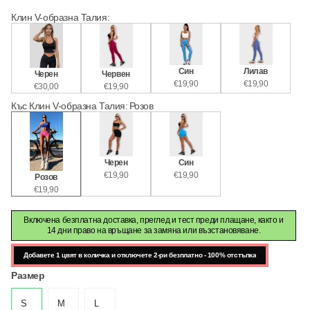
Клин V-образна Талия
:
Син
Лилав
Черен
Червен
€19,90
€19,90
€30,00
€19,90
Къс Клин V-образна Талия
:
Розов
Черен
Син
€19,90
€19,90
Розов
€19,90
Включена безплатна доставка, преглед и тест преди плащане, както и
14 дни право на връщане за замяна или възстановяване.
Добавете 1 цвят в количка и отключете 2-ри безплатно - 100% отстъпка
Размер
S
M
L