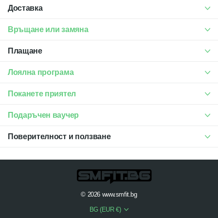
Доставка
Връщане или замяна
Плащане
Лоялна програма
Поканете приятел
Подаръчен ваучер
Поверителност и ползване
©
2026
www.smfit.bg
BG (EUR €)