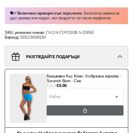
🛡️✅ Включена гаранция към поръчката
: Безплатна замяна за
друг размер или модел, ако продуктът не пасне перфектно.
SKU, уникален номер:
["А12-4-1"]-РОЗОВ-S-229592
Баркод:
0201234166184
РАЗГЛЕДАЙТЕ ПОДАРЪЦИ
Безшевен Къс Клин, V-образна изрезка -
Scrunch Bum - Син
€
19.9
€
0.00