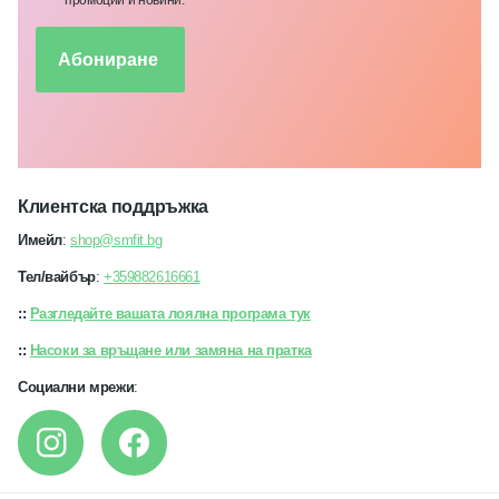
промоции и новини.
Абониране
Клиентска поддръжка
Имейл
:
shop@smfit.bg
Тел/вайбър
:
+359882616661
::
Разгледайте вашата лоялна програма тук
::
Насоки за връщане или замяна на пратка
Социални мрежи
: