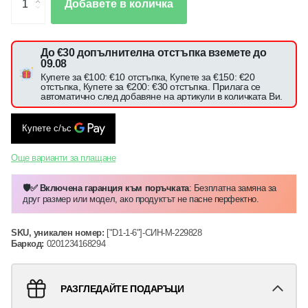
Добавете в количка
До €30 допълнителна отстъпка вземете до
09.08
Купете за €100: €10 отстъпка, Купете за €150: €20
отстъпка, Купете за €200: €30 отстъпка. Прилага се
автоматично след добавяне на артикули в количката Ви.
Още варианти за плащане
🛡️✅ Включена гаранция към поръчката
: Безплатна замяна за
друг размер или модел, ако продуктът не пасне перфектно.
SKU, уникален номер:
["D1-1-6"]-СИН-M-229828
Баркод:
0201234168294
РАЗГЛЕДАЙТЕ ПОДАРЪЦИ