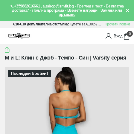
📞
+359882616661
, 📧
shop@smfit.bg
· Преглед и тест · Безплатна
доставка* ·
Лоялна програма - Вземете награди
·
Замяна или
връщане
€10-€30 допълнителна отстъпка:
Купете за €100: €10 отстъпка, Купете за €150: €20 отстъпка, Купете за €200: €30 отстъпка. Прилага се автоматично след добавяне на артикули в количката Ви.
Прочети повече
0
Вход
M и L: Клин с Джоб - Темпо - Син | Varsity серия
Последни бройки!