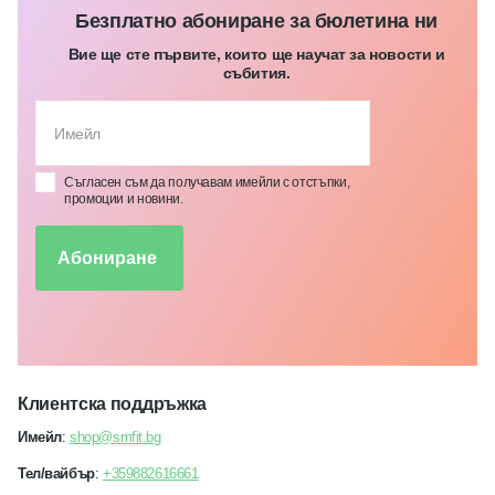
Безплатно абониране за бюлетина ни
Вие ще сте първите, които ще научат за новости и
събития.
Съгласен съм да получавам имейли с отстъпки,
промоции и новини.
Абониране
Клиентска поддръжка
Имейл
:
shop@smfit.bg
Тел/вайбър
:
+359882616661