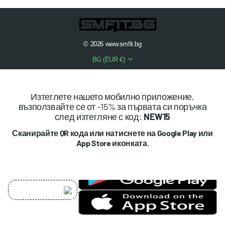
©
2026
www.smfit.bg
BG (EUR €)
Изтеглете нашето мобилно приложение,
възползвайте се от -15% за първата си поръчка
след изтегляне с код:
NEW15
Сканирайте QR кода или натиснете на Google Play или
App Store иконката.