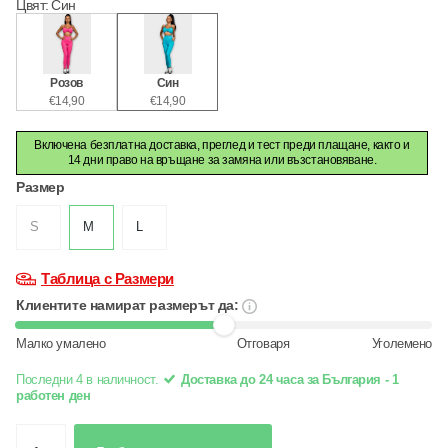
Цвят
:
Син
Розов
Син
€14,90
€14,90
Включена безплатна доставка, преглед и тест преди плащане, както и
14 дни право на връщане за замяна или възстановяване.
Размер
S
M
L
Таблица с Размери
Клиентите намират размерът да:
Малко умалено
Отговаря
Уголемено
Последни 4 в наличност.
Доставка до 24 часа за България - 1
работен ден