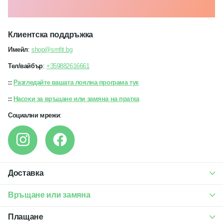
Клиентска поддръжка
Имейл
:
shop@smfit.bg
Тел/вайбър
:
+359882616661
::
Разгледайте вашата лоялна програма тук
::
Насоки за връщане или замяна на пратка
Социални мрежи
:
Доставка
Връщане или замяна
Плащане