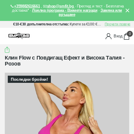
📞
+359882616661
, 📧
shop@smfit.bg
· Преглед и тест · Безплатна
доставка* ·
Лоялна програма - Вземете награди
·
Замяна или
връщане
€10-€30 допълнителна отстъпка:
Купете за €100: €10 отстъпка, Купете за €150: €20 отстъпка, Купете за €200: €30 отстъпка. Прилага се автоматично след добавяне на артикули в количката Ви.
Прочети повече
0
Вход
Клин Flow с Повдигащ Ефект и Висока Талия -
Розов
Последни бройки!