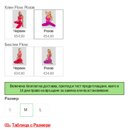
Клин Flow
:
Розов
Червен
Розов
€54,90
€54,90
Бюстие Flow
:
Червен
Розов
€34,90
€34,90
Включена безплатна доставка, преглед и тест преди плащане, както и
14 дни право на връщане за замяна или възстановяване.
Размер
S
M
L
Таблица с Размери