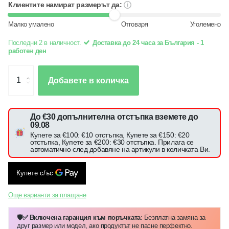
Клиентите намират размерът да:
Малко умалено
Отговаря
Уголемено
Последни 2 в наличност.
Доставка до 24 часа за България - 1
работен ден
Добавете в количка
До €30 допълнителна отстъпка вземете до
09.08
Купете за €100: €10 отстъпка, Купете за €150: €20
отстъпка, Купете за €200: €30 отстъпка. Прилага се
автоматично след добавяне на артикули в количката Ви.
Още варианти за плащане
🛡️✅ Включена гаранция към поръчката
: Безплатна замяна за
друг размер или модел, ако продуктът не пасне перфектно.