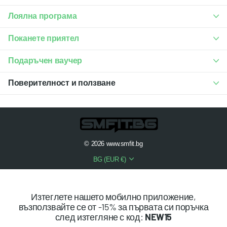
Лоялна програма
Поканете приятел
Подаръчен ваучер
Поверителност и ползване
©
2026
www.smfit.bg
BG (EUR €)
Изтеглете нашето мобилно приложение,
възползвайте се от -15% за първата си поръчка
след изтегляне с код:
NEW15