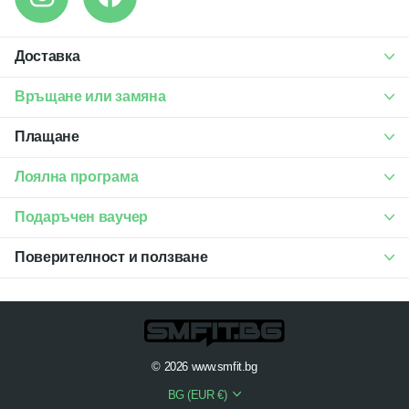
Доставка
Връщане или замяна
Плащане
Лоялна програма
Подаръчен ваучер
Поверителност и ползване
©
2026
www.smfit.bg
BG (EUR €)