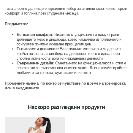
Това спортно долнище е идеалният избор за активни хора, които търсят
комфорт и топлина през студените месеци.
Предимства:
Естествен комфорт:
Високото съдържание на памук прави
долнището меко и дишающо, което намалява изпотяването и
осигурява приятно усещане през целия ден.
Гъвкавост и движение:
Еластичният материал и модерният
кройка позволяват свобода на движение, което е идеално за
спортни активности, йога или ежедневни дейности.
Съвременен дизайн:
Съчетанието на функционалност и стил е
перфектно за съвременния активен човек. Лесно комбинирайте с
любимите си тениски, суитшърти или якета.
Променете начина, по който се чувствате по време на тренировка
или в ежедневието.
Наскоро разгледани продукти