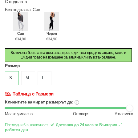
С подплата
:
Без подплата
:
Сив
Сив
Черен
€34,90
€34,90
Включена безплатна доставка, преглед и тест преди плащане, както и
14 дни право на връщане за замяна или възстановяване.
Размер
S
M
L
Таблица с Размери
Клиентите намират размерът да:
Малко умалено
Отговаря
Уголемено
Последни 6 в наличност.
Доставка до 24 часа за България - 1
работен ден