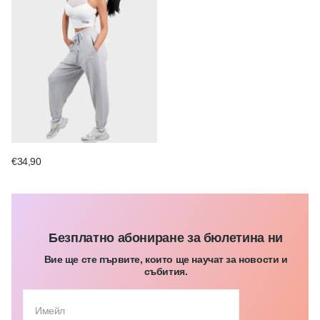
€34,90
Безплатно абониране за бюлетина ни
Вие ще сте първите, които ще научат за новости и
събития.