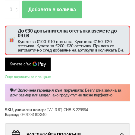
Добавете в количка
До €30 допълнителна отстъпка вземете до
09.08
Купете за €100: €10 отстъпка, Купете за €150: €20
отстъпка, Купете за €200: €30 отстъпка. Прилага се
автоматично след добавяне на артикули в количката Ви.
Още варианти за плащане
🛡️✅ Включена гаранция към поръчката
: Безплатна замяна за
друг размер или модел, ако продуктът не пасне перфектно.
SKU, уникален номер:
["A1-3-6"]-СИВ-S-229964
Баркод:
0201234193340
РАЗГЛЕДАЙТЕ ПОДАРЪЦИ