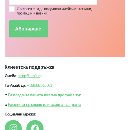
Съгласен съм да получавам имейли с отстъпки,
промоции и новини.
Абониране
Клиентска поддръжка
Имейл
:
shop@smfit.bg
Тел/вайбър
:
+359882616661
::
Разгледайте вашата лоялна програма тук
::
Насоки за връщане или замяна на пратка
Социални мрежи
: