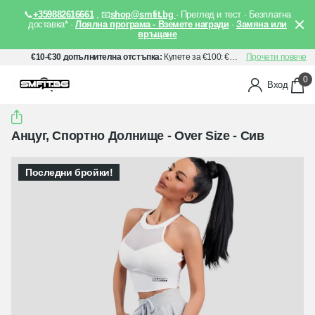
📞
+359882616661
, 📧
shop@smfit.bg
· Преглед и тест · Безплатна
доставка* ·
Лоялна програма - Вземете награди
·
Замяна или
връщане
€10-€30 допълнителна отстъпка:
Купете за €100: €10 отстъпка, Купете за €150: €20 отстъпка, Купете за €200: €30 отстъпка. Прилага се автоматично след добавяне на артикули в количката Ви.
Прочети повече
0
Вход
Анцуг, Спортно Долнище - Over Size - Сив
Последни бройки!