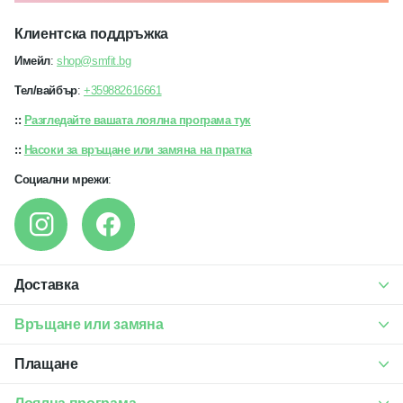
Клиентска поддръжка
Имейл
:
shop@smfit.bg
Тел/вайбър
:
+359882616661
::
Разгледайте вашата лоялна програма тук
::
Насоки за връщане или замяна на пратка
Социални мрежи
:
Доставка
Връщане или замяна
Плащане