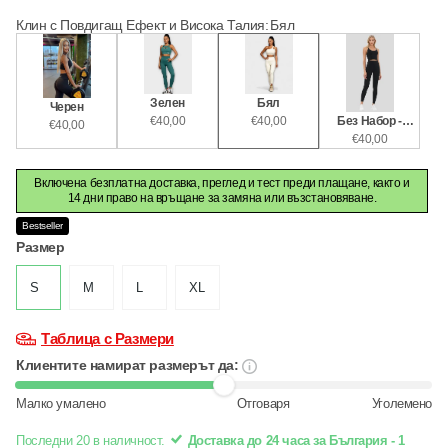
Клин с Повдигащ Ефект и Висока Талия
:
Бял
Зелен
Бял
Черен
€40,00
€40,00
Без Набор -
€40,00
€40,00
Черен
Включена безплатна доставка, преглед и тест преди плащане, както и
14 дни право на връщане за замяна или възстановяване.
Bestseller
Размер
S
M
L
XL
Таблица с Размери
Клиентите намират размерът да:
Малко умалено
Отговаря
Уголемено
Последни 20 в наличност.
Доставка до 24 часа за България - 1