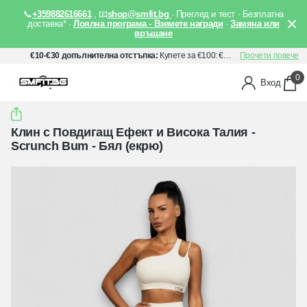
📞
+359882616661
, 📧
shop@smfit.bg
· Преглед и тест · Безплатна
доставка* ·
Лоялна програма - Вземете награди
·
Замяна или
връщане
€10-€30 допълнителна отстъпка:
Купете за €100: €10 отстъпка, Купете за €150: €20 отстъпка, Купете за €200: €30 отстъпка. Прилага се автоматично след добавяне на артикули в количката Ви.
Прочети повече
0
Вход
Клин с Повдигащ Ефект и Висока Талия -
Scrunch Bum - Бял (екрю)