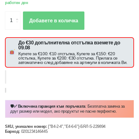
работен ден
Добавете в количка
До €30 допълнителна отстъпка вземете до
09.08
Купете за €100: €10 отстъпка, Купете за €150: €20
отстъпка, Купете за €200: €30 отстъпка. Прилага се
автоматично след добавяне на артикули в количката Ви.
🛡️✅ Включена гаранция към поръчката
: Безплатна замяна за
друг размер или модел, ако продуктът не пасне перфектно.
SKU, уникален номер:
["B4-2-4","E4-6-6"]-БЯЛ-S-229894
Баркод:
0201234146445