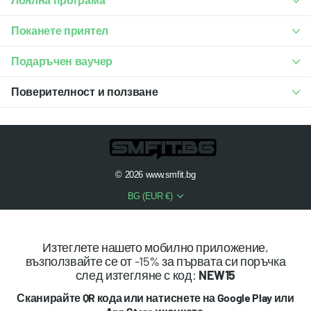
Лоялна програма
Поканете приятел
Подаръчен ваучер
Поверителност и ползване
©
2026
www.smfit.bg
BG (EUR €)
Изтеглете нашето мобилно приложение,
възползвайте се от -15% за първата си поръчка
след изтегляне с код:
NEW15
Сканирайте QR кода или натиснете на Google Play или