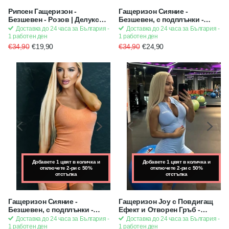
Рипсен Гащеризон -
Гащеризон Сияние -
Безшевен - Розов | Делукс
Безшевен, с подплънки -
Серия SMFit
Черен
Доставка до 24 часа за България -
Доставка до 24 часа за България -
1 работен ден
1 работен ден
€34,90
€19,90
€34,90
€24,90
Добавете 1 цвят в количка и
Добавете 1 цвят в количка и
Добавете 1 цвят в количка и
отключете 2-ри с 50%
отключете 2-ри с 50%
отключете 2-ри с 50%
отстъпка
отстъпка
отстъпка
Гащеризон Сияние -
Гащеризон Joy с Повдигащ
Безшевен, с подплънки -
Ефект и Отворен Гръб -
Оранжев (Цвят Праскова)
Scrunch Bum, с подплънки -
Доставка до 24 часа за България -
Доставка до 24 часа за България -
Син | Strong x Feminine x
1 работен ден
1 работен ден