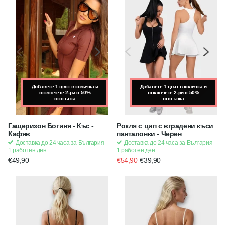
Добавете 1 цвят в количка и
Добавете 1 цвят в количка и
Добавете 1 цвят в количка и
отключете 2-ри с 50%
отключете 2-ри с 50%
отключете 2-ри с 50%
отстъпка
отстъпка
отстъпка
Гащеризон Богиня - Къс -
Рокля с цип с вградени къси
Кафяв
панталонки - Черен
Доставка до 24 часа за България -
Доставка до 24 часа за България -
1 работен ден
1 работен ден
€49,90
€54,90
€39,90