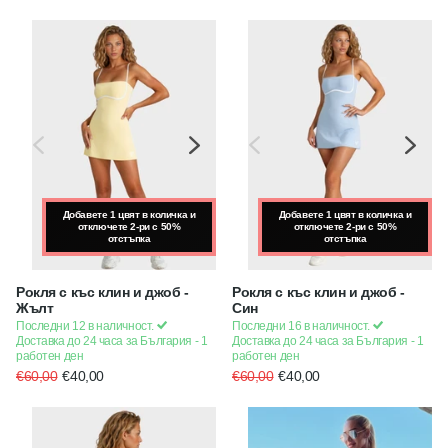
Добавете 1 цвят в количка и
Добавете 1 цвят в количка и
Добавете 1 цвят в количка и
отключете 2-ри с 50%
отключете 2-ри с 50%
отключете 2-ри с 50%
отстъпка
отстъпка
отстъпка
Рокля с къс клин и джоб -
Рокля с къс клин и джоб -
Жълт
Син
Последни 12 в наличност.
Последни 16 в наличност.
Доставка до 24 часа за България - 1
Доставка до 24 часа за България - 1
работен ден
работен ден
€60,00
€40,00
€60,00
€40,00