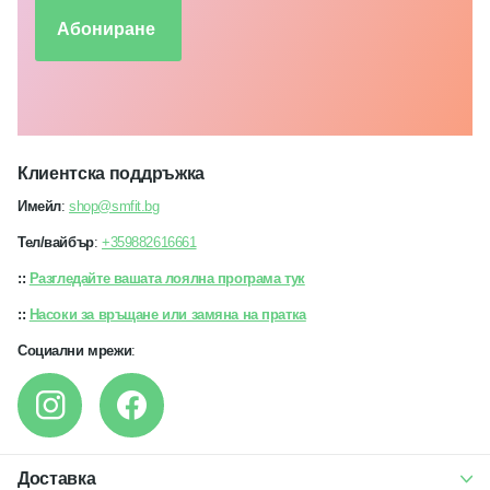
Абониране
Клиентска поддръжка
Имейл
:
shop@smfit.bg
Тел/вайбър
:
+359882616661
::
Разгледайте вашата лоялна програма тук
::
Насоки за връщане или замяна на пратка
Социални мрежи
:
Доставка