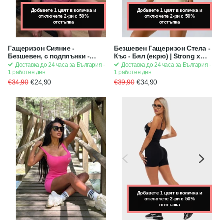
Добавете 1 цвят в количка и
Добавете 1 цвят в количка и
Добавете 1 цвят в количка и
отключете 2-ри с 50%
отключете 2-ри с 50%
отключете 2-ри с 50%
отстъпка
отстъпка
отстъпка
Гащеризон Сияние -
Безшевен Гащеризон Стела -
Безшевен, с подплънки -
Къс - Бял (екрю) | Strong x
Розов
Feminine
Доставка до 24 часа за България -
Доставка до 24 часа за България -
1 работен ден
1 работен ден
€34,90
€24,90
€39,90
€34,90
Добавете 1 цвят в количка и
отключете 2-ри с 50%
отстъпка