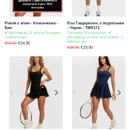
Добавете 1 цвят в количка и
Добавете 1 цвят в количка и
отключете 2-ри с 50%
отключете 2-ри с 50%
отстъпка
отстъпка
Рокля с клин - Класическа -
Къс Гащеризон, с подплънки
Бял
- Черен - TM0171
Доставка до 24 часа за България -
Последни 19 в наличност.
1 работен ден
Доставка до 24 часа за България - 1
работен ден
€54,90
€34,90
€34,90
€29,90