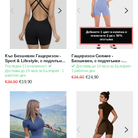
Добавете 1 цвят в количка и
отключете 2-ри с 50%
отстъпка
Къс Безшевен Гащеризон -
Гащеризон Сияние -
Sport & Lifestyle, с подплънки
Безшевен, с подплънки -
- Черен
Лилав / Син
Последни 13 в наличност.
Доставка до 24 часа за България -
Доставка до 24 часа за България - 1
1 работен ден
работен ден
€34,90
€24,90
€34,90
€19,90