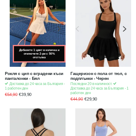
Добавете 1 цвят в количка и
Добавете 1 цвят в количка и
отключете 2-ри с 50%
отключете 2-ри с 50%
отстъпка
отстъпка
Рокля с цип с вградени къси
Гащеризон с пола от тюл, с
панталонки - Бял
подплънки - Черен
Доставка до 24 часа за България -
Последни 20 в наличност.
1 работен ден
Доставка до 24 часа за България - 1
работен ден
€54,90
€39,90
€44,90
€29,90