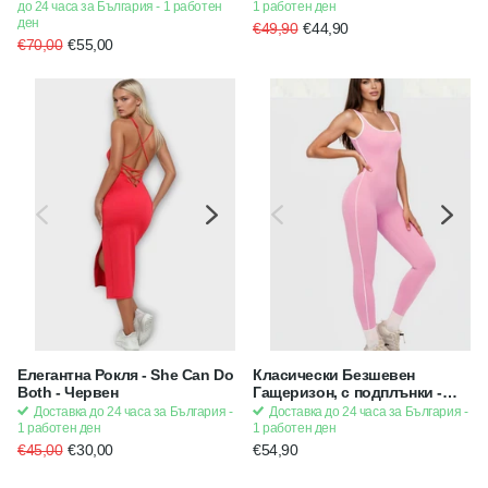
Черен
до 24 часа за България - 1 работен
1 работен ден
ден
€49,90
€44,90
€70,00
€55,00
Елегантна Рокля - She Can Do
Класически Безшевен
Both - Червен
Гащеризон, с подплънки -
Цял - Розов
Доставка до 24 часа за България -
Доставка до 24 часа за България -
1 работен ден
1 работен ден
€45,00
€30,00
€54,90