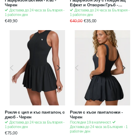
Гащеризон Богиня - Къс -
Гащеризон Joy с Повдигащ
Черен
Ефект и Отворен Гръб -
Scrunch Bum, с подплънки -
Доставка до 24 часа за България -
Доставка до 24 часа за България -
Сив - Графит
1 работен ден
1 работен ден
€49,90
€40,00
€35,00
Рокля с цип и къс панталон, с
Рокля с къси панталонки -
джоб - Черен
Черен
Доставка до 24 часа за България -
Последни 19 в наличност.
1 работен ден
Доставка до 24 часа за България - 1
работен ден
€75,00