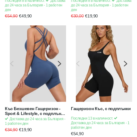
подплънки | Strong x
Последни 8 в наличност.
Доставка
Последни 8 в наличност.
Доставка
Feminine
до 24 часа за България - 1 работен
до 24 часа за България - 1 работен
ден
ден
€54,90
€49,90
€30,00
€19,90
Къс Безшевен Гащеризон -
Гащеризон Къс, с подплънки
Sport & Lifestyle, с подплънки
- Син
Последни 13 в наличност.
Доставка до 24 часа за България -
Доставка до 24 часа за България - 1
1 работен ден
работен ден
€34,90
€19,90
€54,90