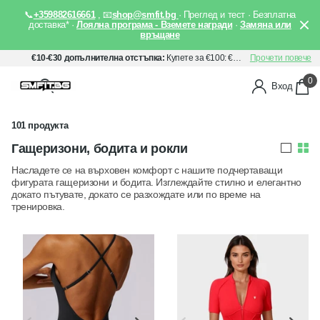
📞
+359882616661
, 📧
shop@smfit.bg
· Преглед и тест · Безплатна
доставка* ·
Лоялна програма - Вземете награди
·
Замяна или
връщане
€10-€30 допълнителна отстъпка:
Купете за €100: €10 отстъпка, Купете за €150: €20 отстъпка, Купете за €200: €30 отстъпка. Прилага се автоматично след добавяне на артикули в количката Ви.
Прочети повече
0
Вход
101 продукта
Гащеризони, бодита и рокли
Насладете се на върховен комфорт с нашите подчертаващи
фигурата гащеризони и бодита. Изглеждайте стилно и елегантно
докато пътувате, докато се разхождате или по време на
тренировка.