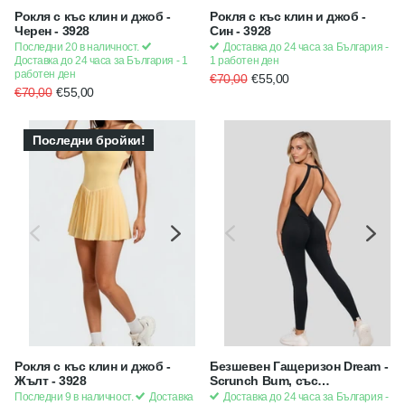
Рокля с къс клин и джоб -
Рокля с къс клин и джоб -
Черен - 3928
Син - 3928
Последни 20 в наличност.
Доставка до 24 часа за България -
Доставка до 24 часа за България - 1
1 работен ден
работен ден
€70,00
€55,00
€70,00
€55,00
Последни бройки!
Рокля с къс клин и джоб -
Безшевен Гащеризон Dream -
Жълт - 3928
Scrunch Bum, със
закопчаване и подплънки -
Последни 9 в наличност.
Доставка
Доставка до 24 часа за България -