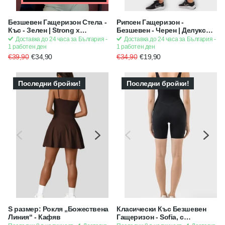
Безшевен Гащеризон Стела -
Рипсен Гащеризон -
Къс - Зелен | Strong x
Безшевен - Черен | Делукс
Feminine
Серия SMFit
Доставка до 24 часа за България -
Доставка до 24 часа за България -
1 работен ден
1 работен ден
€39,90
€34,90
€34,90
€19,90
Последни бройки!
Последни бройки!
S размер: Рокля „Божествена
Класически Къс Безшевен
Линия“ - Кафяв
Гащеризон - Sofia, с