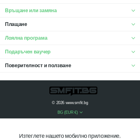
Връщане или замяна
Плащане
Лоялна програма
Подаръчен ваучер
Поверителност и ползване
©
2026
www.smfit.bg
BG (EUR €)
Изтеглете нашето мобилно приложение,