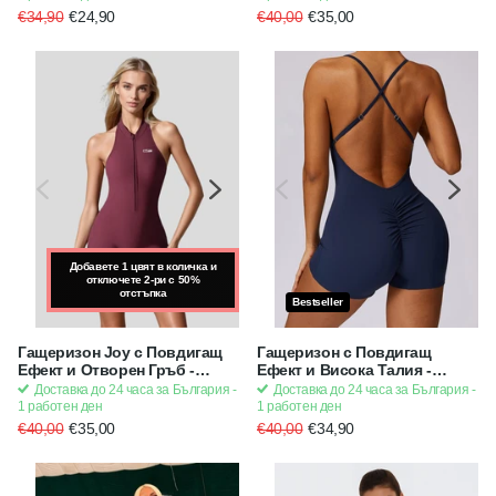
Sexy
€34,90
€24,90
€40,00
€35,00
Добавете 1 цвят в количка и
Добавете 1 цвят в количка и
отключете 2-ри с 50%
отключете 2-ри с 50%
отстъпка
отстъпка
Bestseller
Гащеризон Joy с Повдигащ
Гащеризон с Повдигащ
Ефект и Отворен Гръб -
Ефект и Висока Талия -
Scrunch Bum, с подплънки -
Scrunch Bum (къс), с
Доставка до 24 часа за България -
Доставка до 24 часа за България -
Бордо | Strong x Feminine x
подплънки - Син | Strong x
1 работен ден
1 работен ден
Sexy
Feminine
€40,00
€35,00
€40,00
€34,90