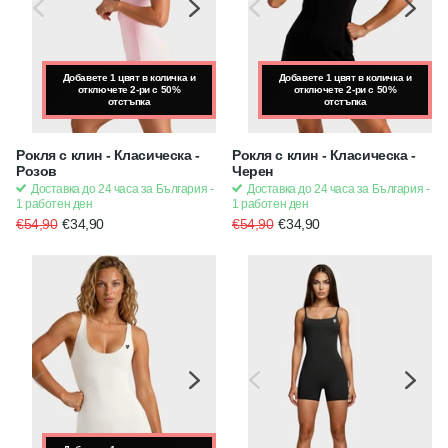
Добавете 1 цвят в количка и
Добавете 1 цвят в количка и
Добавете 1 цвят в количка и
отключете 2-ри с 50%
отключете 2-ри с 50%
отключете 2-ри с 50%
отстъпка
отстъпка
отстъпка
Рокля с клин - Класическа -
Рокля с клин - Класическа -
Розов
Черен
Доставка до 24 часа за България -
Доставка до 24 часа за България -
1 работен ден
1 работен ден
€54,90
€34,90
€54,90
€34,90