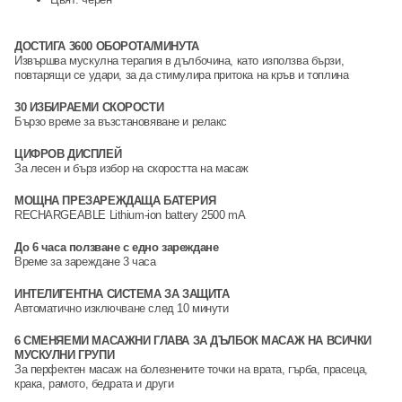
ДОСТИГА 3600 ОБОРОТА/МИНУТА
Извършва мускулна терапия в дълбочина, като използва бързи,
повтарящи се удари, за да стимулира притока на кръв и топлина
30 ИЗБИРАЕМИ СКОРОСТИ
Бързо време за възстановяване и релакс
ЦИФРОВ ДИСПЛЕЙ
За лесен и бърз избор на скоростта на масаж
МОЩНА ПРЕЗАРЕЖДАЩА БАТЕРИЯ
RECHARGEABLE Lithium-ion battery 2500 mA
До 6 часа ползване с едно зареждане
Време за зареждане 3 часа
ИНТЕЛИГЕНТНА СИСТЕМА ЗА ЗАЩИТА
Автоматично изключване след 10 минути
6 СМЕНЯЕМИ МАСАЖНИ ГЛАВА ЗА ДЪЛБОК МАСАЖ НА ВСИЧКИ
МУСКУЛНИ ГРУПИ
За перфектен масаж на болезнените точки на врата, гърба, прасеца,
крака, рамото, бедрата и други