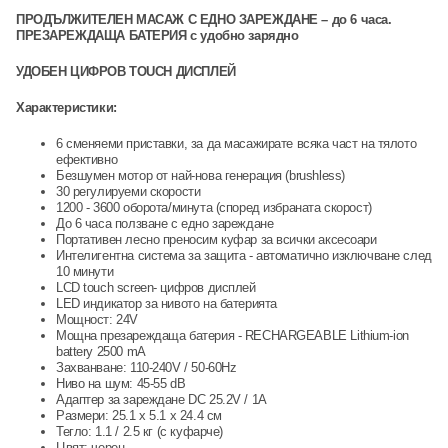
ПРОДЪЛЖИТЕЛЕН МАСАЖ С ЕДНО ЗАРЕЖДАНЕ – до 6 часа.
ПРЕЗАРЕЖДАЩА БАТЕРИЯ с удобно зарядно
УДОБЕН ЦИФРОВ TOUCH ДИСПЛЕЙ
Характеристики:
6 сменяеми приставки, за да масажирате всяка част на тялото
ефективно
Безшумен мотор от най-нова генерация (brushless)
30 регулируеми скорости
1200 - 3600 оборота/минута (според избраната скорост)
До 6 часа ползване с едно зареждане
Портативен лесно преносим куфар за всички аксесоари
Интелигентна система за защита - автоматично изключване след
10 минути
LCD touch screen- цифров дисплей
LED индикатор за нивото на батерията
Мощност: 24V
Мощна презареждаща батерия - RECHARGEABLE Lithium-ion
battery 2500 mA
Захванване: 110-240V / 50-60Hz
Ниво на шум: 45-55 dB
Адаптер за зареждане DC 25.2V / 1A
Размери: 25.1 х 5.1 х 24.4 см
Тегло: 1.1 / 2.5 кг (с куфарче)
Цвят: черен