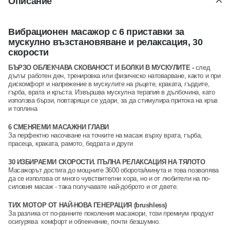
Описание
Вибрационен масажор с 6 приставки за
мускулно възстановяване и релаксация, 30
скорости
БЪРЗО ОБЛЕКЧАВА СКОВАНОСТ И БОЛКИ В МУСКУЛИТЕ -
след
дълъг работен ден, тренировка или физическо натоварване, както и при
дискомфорт и напрежение в мускулите на ръцете, краката, гърдите,
гърба, врата и кръста. Извършва мускулна терапия в дълбочина, като
използва бързи, повтарящи се удари, за да стимулира притока на кръв
и топлина
6 СМЕНЯЕМИ МАСАЖНИ ГЛАВИ
За перфектно насочване на точките на масаж върху врата, гърба,
прасеца, краката, рамото, бедрата и други
30 ИЗБИРАЕМИ СКОРОСТИ. ПЪЛНА РЕЛАКСАЦИЯ НА ТЯЛОТО
Масажорът достига до мощните 3600 оборота/минута и това позволява
да се използва от много чувствителни хора, но и от любители на по-
силовия масаж - така получавате най-доброто и от двете.
ТИХ МОТОР ОТ НАЙ-НОВА ГЕНЕРАЦИЯ (brushless)
За разлика от по-ранните поколения масажори, този премиум продукт
осигурява комфорт и облекчение, почти безшумно.