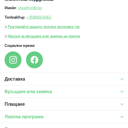
Имейл
:
shop@smfit.bg
Тел/вайбър
:
+359882616661
::
Разгледайте вашата лоялна програма тук
::
Насоки за връщане или замяна на пратка
Социални мрежи
:
Доставка
Връщане или замяна
Плащане
Лоялна програма