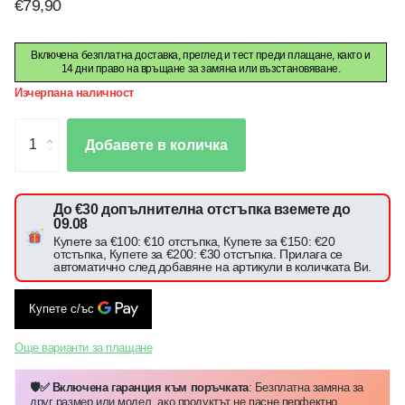
€79,90
Включена безплатна доставка, преглед и тест преди плащане, както и
14 дни право на връщане за замяна или възстановяване.
Изчерпана наличност
Добавете в количка
До €30 допълнителна отстъпка вземете до
09.08
Купете за €100: €10 отстъпка, Купете за €150: €20
отстъпка, Купете за €200: €30 отстъпка. Прилага се
автоматично след добавяне на артикули в количката Ви.
Още варианти за плащане
🛡️✅ Включена гаранция към поръчката
: Безплатна замяна за
друг размер или модел, ако продуктът не пасне перфектно.