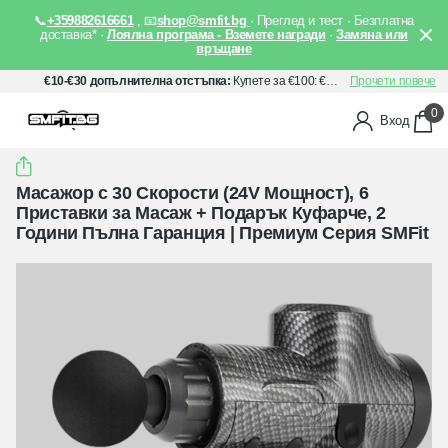
📞
+359882616661
, 📧
shop@smfit.bg
· Преглед и тест · Безплатна
доставка* ·
Лоялна програма - Вземете награди
·
Замяна или
връщане
€10-€30 допълнителна отстъпка:
Купете за €100: €10 отстъпка, Купете за €150: €20 отстъпка, Купете за €200: €30 отстъпка. Прилага се автоматично след добавяне на артикули в количката Ви.
Прочети повече
0
Вход
Масажор с 30 Скорости (24V Мощност), 6
Приставки за Масаж + Подарък Куфарче, 2
Години Пълна Гаранция | Премиум Серия SMFit