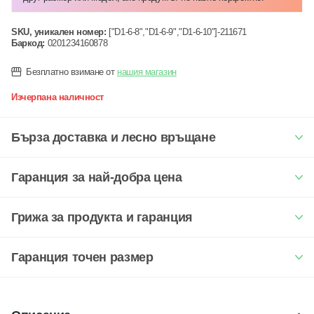
SKU, уникален номер:
["D1-6-8","D1-6-9","D1-6-10"]-211671
Баркод:
0201234160878
Безплатно взимане от
нашия магазин
Изчерпана наличност
Бърза доставка и лесно връщане
Гаранция за най-добра цена
Грижа за продукта и гаранция
Гаранция точен размер