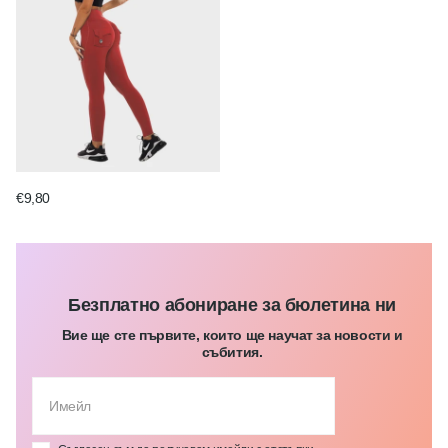
€9,80
Безплатно абониране за бюлетина ни
Вие ще сте първите, които ще научат за новости и
събития.