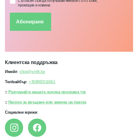
Съгласен съм да получавам имейли с отстъпки,
промоции и новини.
Абониране
Клиентска поддръжка
Имейл
:
shop@smfit.bg
Тел/вайбър
:
+359882616661
::
Разгледайте вашата лоялна програма тук
::
Насоки за връщане или замяна на пратка
Социални мрежи
: