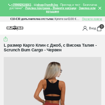
📞
+359882616661
, 📧
shop@smfit.bg
· Преглед и тест · Безплатна
доставка* ·
Лоялна програма - Вземете награди
·
Замяна или
връщане
€10-€30 допълнителна отстъпка:
Купете за €100: €10 отстъпка, Купете за €150: €20 отстъпка, Купете за €200: €30 отстъпка. Прилага се автоматично след добавяне на артикули в количката Ви.
Прочети повече
0
Вход
L размер Карго Клин с Джоб, с Висока Талия -
Scrunch Bum Cargo - Червен