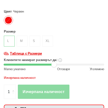
Цвят
Червен
Размер
L
M
S
XL
Таблица с Размери
Клиентите намират размерът да:
Малко умалено
Отговаря
Уголемено
Изчерпана наличност
Изчерпана наличност