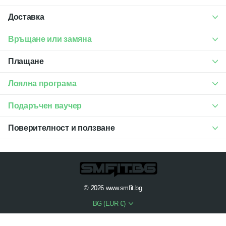
Доставка
Връщане или замяна
Плащане
Лоялна програма
Подаръчен ваучер
Поверителност и ползване
©
2026
www.smfit.bg
BG (EUR €)