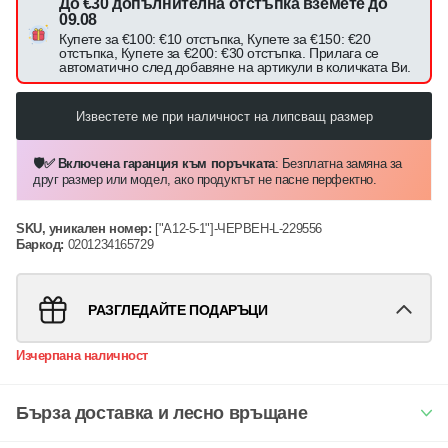
До €30 допълнителна отстъпка вземете до
09.08
Купете за €100: €10 отстъпка, Купете за €150: €20
отстъпка, Купете за €200: €30 отстъпка. Прилага се
автоматично след добавяне на артикули в количката Ви.
Известете ме при наличност на липсващ размер
🛡️✅ Включена гаранция към поръчката
: Безплатна замяна за
друг размер или модел, ако продуктът не пасне перфектно.
SKU, уникален номер:
["A12-5-1"]-ЧЕРВЕН-L-229556
Баркод:
0201234165729
РАЗГЛЕДАЙТЕ ПОДАРЪЦИ
Изчерпана наличност
Бърза доставка и лесно връщане