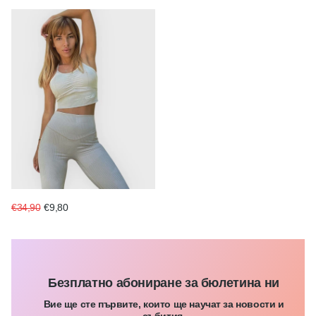
€34,90
€9,80
Безплатно абониране за бюлетина ни
Вие ще сте първите, които ще научат за новости и