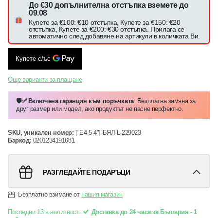
До €30 допълнителна отстъпка вземете до
09.08
Купете за €100: €10 отстъпка, Купете за €150: €20
отстъпка, Купете за €200: €30 отстъпка. Прилага се
автоматично след добавяне на артикули в количката Ви.
Още варианти за плащане
🛡️✅ Включена гаранция към поръчката
: Безплатна замяна за
друг размер или модел, ако продуктът не пасне перфектно.
SKU, уникален номер:
["E4-5-4"]-БЯЛ-L-229023
Баркод:
0201234191681
РАЗГЛЕДАЙТЕ ПОДАРЪЦИ
Безплатно взимане от
нашия магазин
Последни 13 в наличност.
Доставка до 24 часа за България - 1