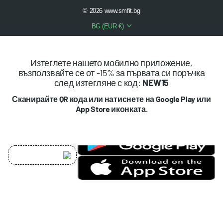
©
2026
www.smfit.bg
BG (EUR €)
Изтеглете нашето мобилно приложение,
възползвайте се от -15% за първата си поръчка
след изтегляне с код:
NEW15
Сканирайте QR кода или натиснете на Google Play или
App Store иконката.