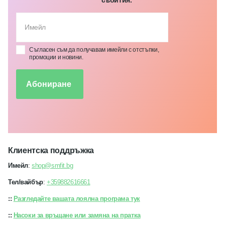
събития.
Съгласен съм да получавам имейли с отстъпки,
промоции и новини.
Абониране
Клиентска поддръжка
Имейл
:
shop@smfit.bg
Тел/вайбър
:
+359882616661
::
Разгледайте вашата лоялна програма тук
::
Насоки за връщане или замяна на пратка