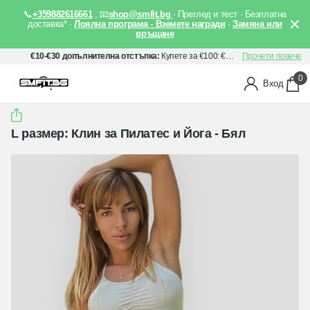
📞
+359882616661
, 📧
shop@smfit.bg
· Преглед и тест · Безплатна
доставка* ·
Лоялна програма - Вземете награди
·
Замяна или
връщане
€10-€30 допълнителна отстъпка:
Купете за €100: €10 отстъпка, Купете за €150: €20 отстъпка, Купете за €200: €30 отстъпка. Прилага се автоматично след добавяне на артикули в количката Ви.
Прочети повече
0
Вход
L размер: Клин за Пилатес и Йога - Бял