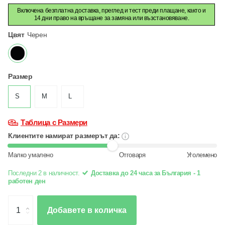
Включена безплатна доставка, преглед и тест преди плащане, както и
14 дни право на връщане за замяна или възстановяване.
Цвят
Черен
Размер
S
M
L
Таблица с Размери
Клиентите намират размерът да:
Малко умалено
Отговаря
Уголемено
Последни 2 в наличност.
Доставка до 24 часа за България - 1
работен ден
Добавете в количка