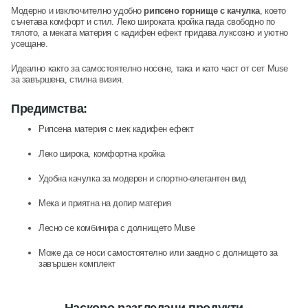
Модерно и изключително удобно
рипсено горнище с качулка
, което
съчетава комфорт и стил. Леко широката кройка пада свободно по
тялото, а меката материя с кадифен ефект придава луксозно и уютно
усещане.
Идеално както за самостоятелно носене, така и като част от сет Muse
за завършена, стилна визия.
Предимства:
Рипсена материя с мек кадифен ефект
Леко широка, комфортна кройка
Удобна качулка за модерен и спортно-елегантен вид
Мека и приятна на допир материя
Лесно се комбинира с долнището Muse
Може да се носи самостоятелно или заедно с долнището за
завършен комплект