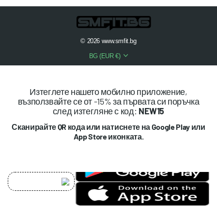
©
2026
www.smfit.bg
BG (EUR €)
Изтеглете нашето мобилно приложение,
възползвайте се от -15% за първата си поръчка
след изтегляне с код:
NEW15
Сканирайте QR кода или натиснете на Google Play или
App Store иконката.