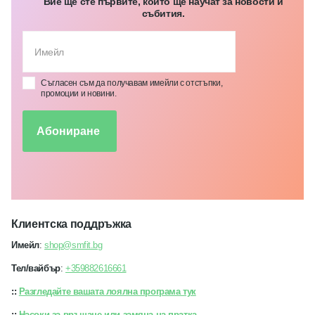
Вие ще сте първите, които ще научат за новости и
събития.
Съгласен съм да получавам имейли с отстъпки,
промоции и новини.
Абониране
Клиентска поддръжка
Имейл
:
shop@smfit.bg
Тел/вайбър
:
+359882616661
::
Разгледайте вашата лоялна програма тук
::
Насоки за връщане или замяна на пратка