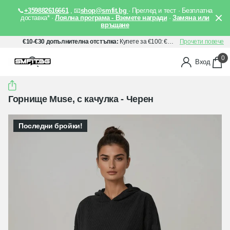
📞
+359882616661
, 📧
shop@smfit.bg
· Преглед и тест · Безплатна
доставка* ·
Лоялна програма - Вземете награди
·
Замяна или
връщане
€10-€30 допълнителна отстъпка:
Купете за €100: €10 отстъпка, Купете за €150: €20 отстъпка, Купете за €200: €30 отстъпка. Прилага се автоматично след добавяне на артикули в количката Ви.
Прочети повече
0
Вход
Горнище Muse, с качулка - Черен
Последни бройки!