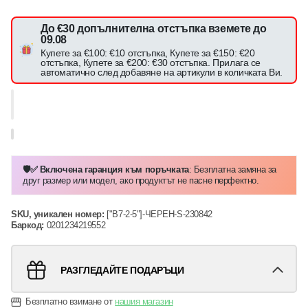
До €30 допълнителна отстъпка вземете до
09.08
Купете за €100: €10 отстъпка, Купете за €150: €20
отстъпка, Купете за €200: €30 отстъпка. Прилага се
автоматично след добавяне на артикули в количката Ви.
🛡️✅ Включена гаранция към поръчката
: Безплатна замяна за
друг размер или модел, ако продуктът не пасне перфектно.
SKU, уникален номер:
["B7-2-5"]-ЧЕРЕН-S-230842
Баркод:
0201234219552
РАЗГЛЕДАЙТЕ ПОДАРЪЦИ
Безплатно взимане от
нашия магазин