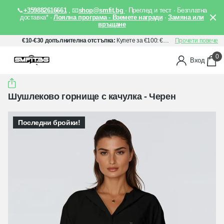
📞
+359882616661
, 📧
shop@smfit.bg
· Преглед и тест · Безплатна
доставка* ·
Лоялна програма - Вземете награди
·
Замяна или
връщане
€10-€30 допълнителна отстъпка:
Купете за €100: €10 отстъпка, Купете за €150: €20 отстъпка, Купете за €200: €30 отстъпка. Прилага се автоматично след добавяне на артикули в количката Ви.
Прочети повече
0
Вход
Шушлеково горнище с качулка - Черен
Последни бройки!