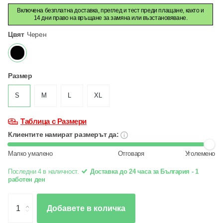
Включена безплатна доставка, преглед и тест преди плащане, както и
14 дни право на връщане за замяна или възстановяване.
Цвят
Черен
Размер
S
M
L
XL
Таблица с Размери
Клиентите намират размерът да:
Малко умалено
Отговаря
Уголемено
Последни 4 в наличност.
Доставка до 24 часа за България - 1
работен ден
Добавете в количка