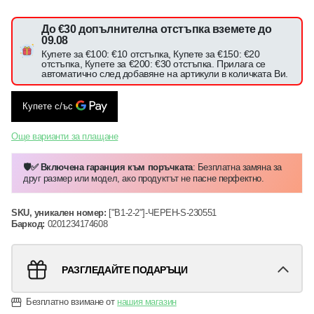
До €30 допълнителна отстъпка вземете до
09.08
Купете за €100: €10 отстъпка, Купете за €150: €20
отстъпка, Купете за €200: €30 отстъпка. Прилага се
автоматично след добавяне на артикули в количката Ви.
Още варианти за плащане
🛡️✅ Включена гаранция към поръчката
: Безплатна замяна за
друг размер или модел, ако продуктът не пасне перфектно.
SKU, уникален номер:
["B1-2-2"]-ЧЕРЕН-S-230551
Баркод:
0201234174608
РАЗГЛЕДАЙТЕ ПОДАРЪЦИ
Безплатно взимане от
нашия магазин