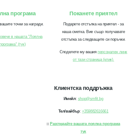
лна програма
Поканете приятел
вашите точки за награди.
Подарете отстъпка на приятел - за
наша сметка. Вие също получавате
овече в нашата "Лоялна
отстъпка за следващите си поръчки.
програма" (тук)
Споделете му вашия
персонален линк
от тази страница (клик).
Клиентска поддръжка
Имейл
:
shop@smfit.bg
Тел/вайбър
:
+359882616661
::
Разгледайте вашата лоялна програма
тук