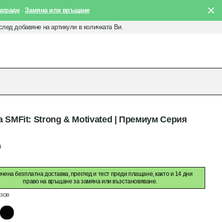
агради
·
Замяна или връщане
 след добавяне на артикули в количката Ви.
 SMFit: Strong & Motivated | Премиум Серия
0
чена безплатна доставка, преглед и тест преди плащане, както и 14 дни
право на връщане за замяна или възстановяване.
зов