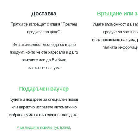
Доставка
Връщане или з
Пратки се изпращат с опция "Преглед
Имате възможност да въ
преди заплащане".
продукт за замяна 
възстановяване на сума, 
Има възможност лесно да се върне
пълната информац
продукт, който не сте харесали и да го
замените или да Ви бъде
възстановена сума.
Подаръчен ваучер
Купете и подарете за специален повод
или директно изпратете автоматично
избрана сума на въведена от вас дата.
Разгледайте повече тук (клик)
.