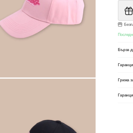
Безп
Последн
Бърза д
Гаранци
Грижа з
Гаранци