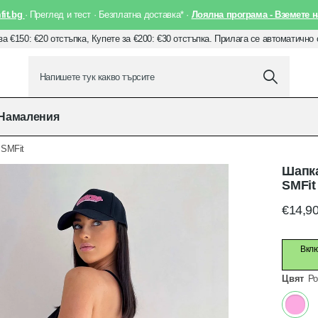
it.bg
· Преглед и тест · Безплатна доставка* ·
Лоялна програма - Вземете н
за €150: €20 отстъпка, Купете за €200: €30 отстъпка. Прилага се автоматично
Намаления
 SMFit
Шапка
SMFit
€14,9
Вклю
Цвят
Ро