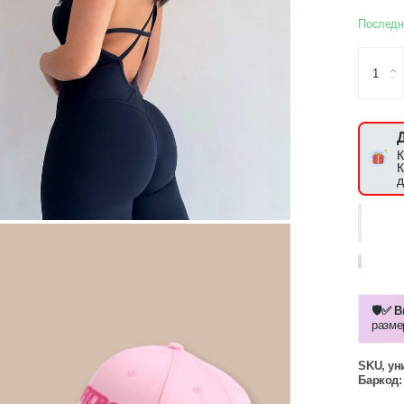
Последн
К
К
д
🛡️✅ 
разме
SKU, ун
Баркод: