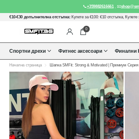
📞
+359882616661
, 📧
shop@smf
€10-€30 допълнителна отстъпка:
Купете за €100: €10 отстъпка, Купете 
0
Спортни дрехи
Фитнес аксесоари
Финални 
Начална страница
Шапка SMFit: Strong & Motivated | Премиум Серия