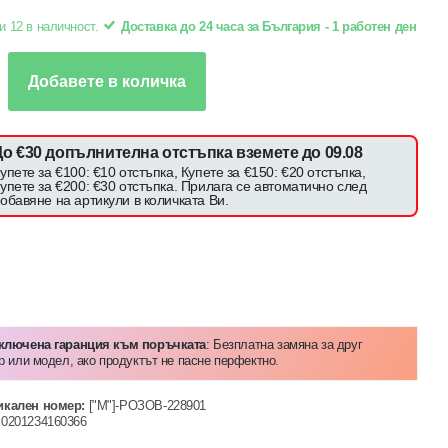
и 12 в наличност.
Доставка до 24 часа за България - 1 работен ден
Добавете в количка
До €30 допълнителна отстъпка вземете до 09.08
упете за €100: €10 отстъпка, Купете за €150: €20 отстъпка,
упете за €200: €30 отстъпка. Прилага се автоматично след
обавяне на артикули в количката Ви.
Включена гаранция към поръчката
: Безплатна замяна за друг
р или модел, ако продуктът не пасне перфектно.
икален номер:
["M"]-РОЗОВ-228901
0201234160366