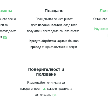
амяна
Плащане
Лоя
рнете лесно
Плащанията се извършват
Обменете 
или за
чрез
наложен платеж
, след като
Научете п
разгледайте
получите и прегледате вашата пратка.
ия
тук
.
Кредитна/дебитна карта и банков
превод
също са възможни опции.
Поверителност и
ползване
Разгледайте политиката за
поверителност
тук
, както и правилата
за ползване
тук
.