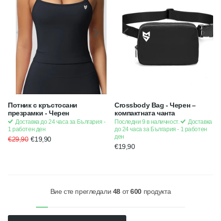
Потник с кръстосани
Crossbody Bag - Черен –
презрамки - Черен
компактната чанта
Доставка до 24 часа за България -
Последни 9 в наличност.
Доставка
1 работен ден
до 24 часа за България - 1 работен
ден
€29,90
€19,90
€19,90
Вие сте прегледали
48
от
600
продукта