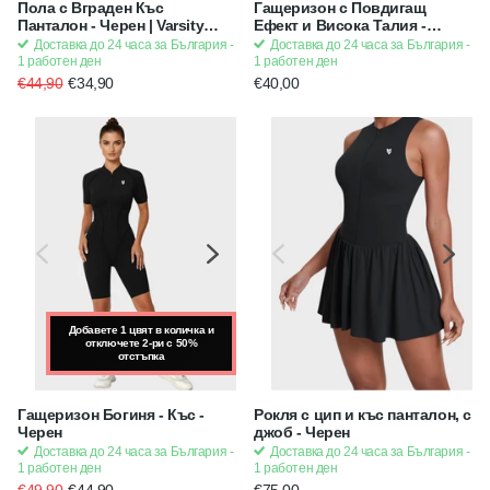
Пола с Вграден Къс
Гащеризон с Повдигащ
Панталон - Черен | Varsity
Ефект и Висока Талия -
Премиум Серия
Scrunch Bum (къс), с
Доставка до 24 часа за България -
Доставка до 24 часа за България -
подплънки - Розов | Strong x
1 работен ден
1 работен ден
Feminine
€44,90
€34,90
€40,00
Добавете 1 цвят в количка и
Добавете 1 цвят в количка и
отключете 2-ри с 50%
отключете 2-ри с 50%
отстъпка
отстъпка
Гащеризон Богиня - Къс -
Рокля с цип и къс панталон, с
Черен
джоб - Черен
Доставка до 24 часа за България -
Доставка до 24 часа за България -
1 работен ден
1 работен ден