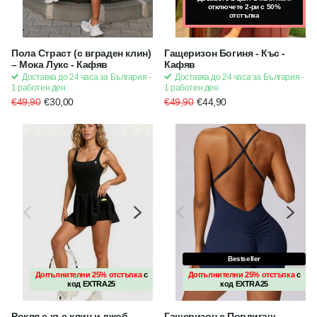
отключете 2-ри с 50%
отстъпка
Пола Страст (с вграден клин)
Гащеризон Богиня - Къс -
– Мока Лукс - Кафяв
Кафяв
Доставка до 24 часа за България -
Доставка до 24 часа за България -
1 работен ден
1 работен ден
€49,90
€30,00
€49,90
€44,90
Bestseller
Допълнителни 25% отстъпка
с
Допълнителни 25% отстъпка
Допълнителни 25% отстъпка
с
с
код
EXTRA25
код
код
EXTRA25
EXTRA25
Рокля с къс клин и джоб -
Гащеризон с Повдигащ