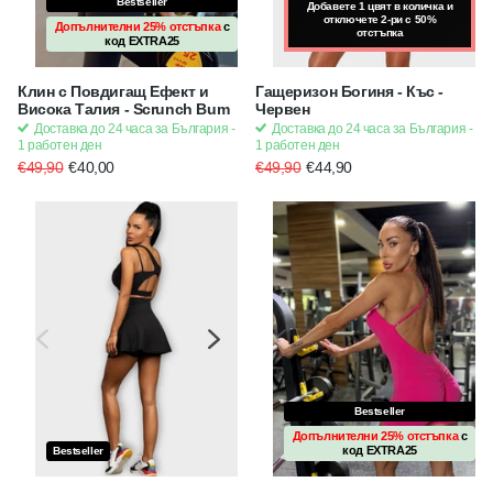
Bestseller
Bestseller
Добавете 1 цвят в количка и
отключете 2-ри с 50%
Допълнителни 25% отстъпка
с
Допълнителни 25% отстъпка
с
отстъпка
код
EXTRA25
код
EXTRA25
Клин с Повдигащ Ефект и
Гащеризон Богиня - Къс -
Висока Талия - Scrunch Bum
Червен
Доставка до 24 часа за България -
Доставка до 24 часа за България -
1 работен ден
1 работен ден
€49,90
€40,00
€49,90
€44,90
Bestseller
Допълнителни 25% отстъпка
с
код
EXTRA25
Bestseller
Bestseller