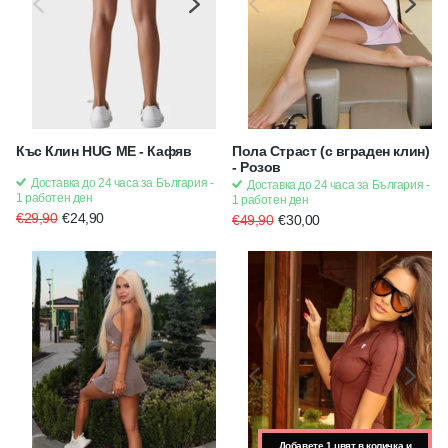
Къс Клин HUG ME - Кафяв
Пола Страст (с вграден клин)
- Розов
Доставка до 24 часа за България -
Доставка до 24 часа за България -
1 работен ден
1 работен ден
€29,90
€24,90
€49,90
€30,00
Добавете 1 цвят в количка и