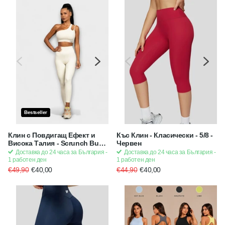
Bestseller
Bestseller
Клин с Повдигащ Ефект и
Къс Клин - Класически - 5/8 -
Висока Талия - Scrunch Bum
Червен
- Бял (екрю)
Доставка до 24 часа за България -
Доставка до 24 часа за България -
1 работен ден
1 работен ден
€49,90
€40,00
€44,90
€40,00