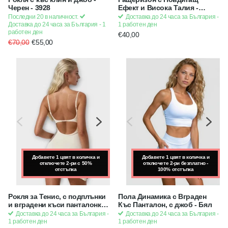
Черен - 3928
Ефект и Висока Талия -
Scrunch Bum (къс), с
Последни 20 в наличност.
Доставка до 24 часа за България -
подплънки - Син | Strong x
Доставка до 24 часа за България - 1
1 работен ден
Feminine
работен ден
€40,00
€70,00
€55,00
Добавете 1 цвят в количка и
Добавете 1 цвят в количка и
Добавете 1 цвят в количка и
отключете 2-ри с 50%
отключете 2-ри с 50%
отключете 2-ри безплатно -
отстъпка
отстъпка
100% отстъпка
Рокля за Тенис, с подплънки
Пола Динамика с Вграден
и вградени къси панталонки -
Къс Панталон, с джоб - Бял
Бял (екрю)
Доставка до 24 часа за България -
Доставка до 24 часа за България -
1 работен ден
1 работен ден