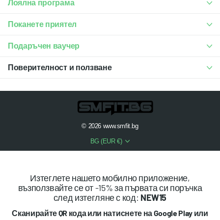
Лоялна програма
Поканете приятел
Подаръчен ваучер
Поверителност и ползване
©
2026
www.smfit.bg
BG (EUR €)
Изтеглете нашето мобилно приложение,
възползвайте се от -15% за първата си поръчка
след изтегляне с код:
NEW15
Сканирайте QR кода или натиснете на Google Play или