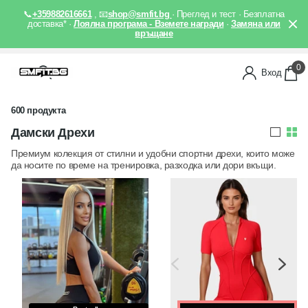
📞
+359882616661
, 📧
shop@smfit.bg
· Преглед и тест · Безплатна
доставка* ·
Лоялна програма - Вземете награди
·
Замяна или
връщане
0
Вход
600 продукта
Дамски Дрехи
Премиум колекция от стилни и удобни спортни дрехи, които може
да носите по време на тренировка, разходка или дори вкъщи.