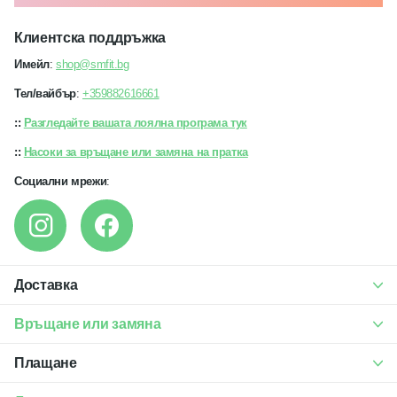
Клиентска поддръжка
Имейл
:
shop@smfit.bg
Тел/вайбър
:
+359882616661
::
Разгледайте вашата лоялна програма тук
::
Насоки за връщане или замяна на пратка
Социални мрежи
:
Доставка
Връщане или замяна
Плащане