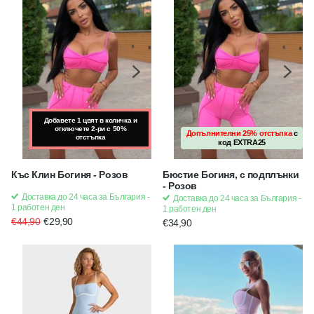
Добавете 1 цвят в количка и
Добавете 1 цвят в количка и
отключете 2-ри с 50%
отключете 2-ри с 50%
Допълнителни 25% отстъпка
с
отстъпка
отстъпка
код
EXTRA25
Къс Клин Богиня - Розов
Бюстие Богиня, с подплънки
- Розов
Доставка до 24 часа за България -
Доставка до 24 часа за България -
1 работен ден
1 работен ден
€44,90
€29,90
€34,90