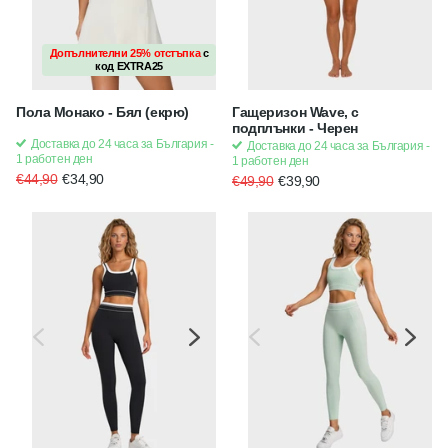
Допълнителни 25% отстъпка
с
Допълнителни 25% отстъпка
с
код
EXTRA25
код
EXTRA25
Пола Монако - Бял (екрю)
Гащеризон Wave, с
подплънки - Черен
Доставка до 24 часа за България -
Доставка до 24 часа за България -
1 работен ден
1 работен ден
€44,90
€34,90
€49,90
€39,90