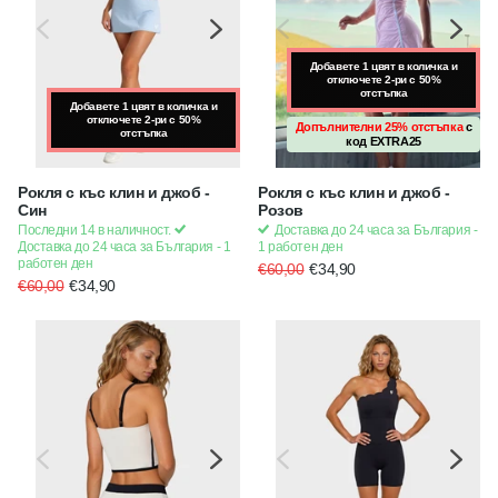
Добавете 1 цвят в количка и
отключете 2-ри с 50%
отстъпка
Добавете 1 цвят в количка и
Добавете 1 цвят в количка и
отключете 2-ри с 50%
отключете 2-ри с 50%
Допълнителни 25% отстъпка
с
отстъпка
отстъпка
код
EXTRA25
Рокля с къс клин и джоб -
Рокля с къс клин и джоб -
Син
Розов
Последни 14 в наличност.
Доставка до 24 часа за България -
Доставка до 24 часа за България - 1
1 работен ден
работен ден
€60,00
€34,90
€60,00
€34,90