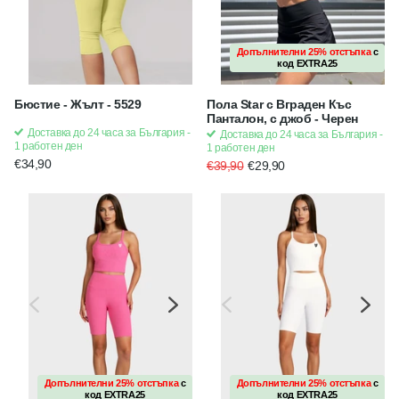
Допълнителни 25% отстъпка
с
код
EXTRA25
Бюстие - Жълт - 5529
Пола Star с Вграден Къс
Панталон, с джоб - Черен
Доставка до 24 часа за България -
Доставка до 24 часа за България -
1 работен ден
1 работен ден
€34,90
€39,90
€29,90
Допълнителни 25% отстъпка
с
Допълнителни 25% отстъпка
Допълнителни 25% отстъпка
с
с
код
EXTRA25
код
код
EXTRA25
EXTRA25