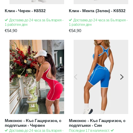
Клин - Черен - K6532
Клин - Мента (Зелен) - K6532
Доставка до 24 часа за България -
Доставка до 24 часа за България -
1 работен ден
1 работен ден
€54,90
€54,90
Миконос - Kъс Гащеризон, с
Миконос - Kъс Гащеризон, с
подплънки - Червен
подплънки - Син
Доставка до 24 часа за България -
Последни 17 в наличност.