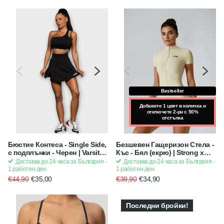
Bestseller
Добавете 1 цвят в количка и
отключете 2-ри с 50%
отстъпка
Бюстие Контеса - Single Side,
Безшевен Гащеризон Стела -
с подплънки - Черен | Varsity
Къс - Бял (екрю) | Strong x
серия
Feminine
Доставка до 24 часа за България -
Доставка до 24 часа за България -
1 работен ден
1 работен ден
€44,90
€35,00
€39,90
€34,90
Последни бройки!